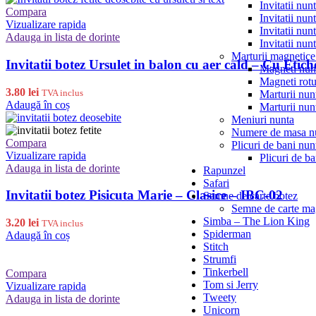
Invitatii nun
Compara
Invitatii nun
Vizualizare rapida
Invitatii nun
Adauga in lista de dorinte
Invitatii nun
Marturii magnetice
Invitatii botez Ursulet in balon cu aer cald – Cu Etich
Magneti nun
Magneti rotu
3.80
lei
TVA inclus
Marturii nun
Adaugă în coș
Marturii nun
Meniuri nunta
Numere de masa n
Compara
Plicuri de bani nun
Vizualizare rapida
Plicuri de ba
Adauga in lista de dorinte
Rapunzel
Safari
Invitatii botez Pisicuta Marie – Clasice – IBC-02
Semne de carte botez
Semne de carte mag
Simba – The Lion King
3.20
lei
TVA inclus
Spiderman
Adaugă în coș
Stitch
Strumfi
Tinkerbell
Compara
Tom si Jerry
Vizualizare rapida
Tweety
Adauga in lista de dorinte
Unicorn