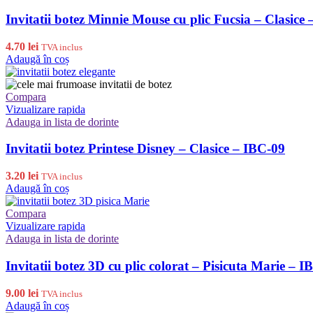
Invitatii botez Minnie Mouse cu plic Fucsia – Clasice
4.70
lei
TVA inclus
Adaugă în coș
Compara
Vizualizare rapida
Adauga in lista de dorinte
Invitatii botez Printese Disney – Clasice – IBC-09
3.20
lei
TVA inclus
Adaugă în coș
Compara
Vizualizare rapida
Adauga in lista de dorinte
Invitatii botez 3D cu plic colorat – Pisicuta Marie – 
9.00
lei
TVA inclus
Adaugă în coș