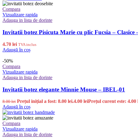
Compara
Vizualizare rapida
Adauga in lista de dorinte
Invitatii botez Pisicuta Marie cu plic Fucsia – Clasice
4.70
lei
TVA inclus
Adaugă în coș
-50%
Compara
Vizualizare rapida
Adauga in lista de dorinte
Invitatii botez elegante Minnie Mouse – IBEL-01
Prețul inițial a fost: 8.00 lei.
4.00
lei
Prețul curent este: 4.00 l
8.00
lei
Adaugă în coș
Compara
Vizualizare rapida
Adauga in lista de dorinte