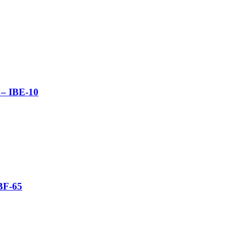
z – IBE-10
IBF-65