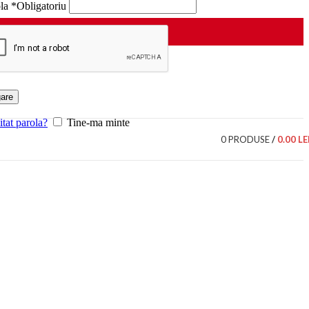
ola
*
Obligatoriu
are
itat parola?
Tine-ma minte
0
PRODUSE
/
0.00
LE