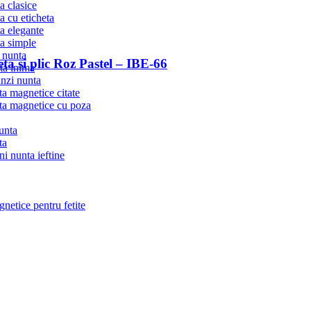
ta clasice
ta cu eticheta
ta elegante
ta simple
 nunta
eta si plic Roz Pastel – IBE-66
ta inima
nzi nunta
ta magnetice citate
ta magnetice cu poza
unta
ta
ni nunta ieftine
netice pentru fetite