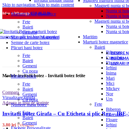
Invitatii digitale nunta
Magneti marturii nunta b
Skip to navigation
Skip to main content
Magneti nunta si bo
Nunta si bot
Telefon si Whatsapp
0726.88.22.86
Marturii botez magnetice
Nunta si bot
Magneti nunta si bo
Fete
Nunta si bot
Baieti
Nunta si bot
Gemeni
Maritim
Marturii Iconite Magnetice
Marturii botez magnetice
Semne de carte botez
Baieti
Plicuri bani botez
Biberon
DESPRE N
Fete
Curcubeu
INFORMAT
Baieti
Floare
LIVRARI 
Gemeni
Ieftini
Cu poza
Inima
Modele invitatii botez - Invitatii botez fetite
Meniuri botez
Mari
Mici
Fete
Mickey
Baieti
Compara
Nor
Gemeni
Vizualizare rapida
Urs
Cu poza
Adauga in lista de dorinte
Fete
Numere masa botez
Biberon
Fete
Invitatii botez Girafa – Cu Eticheta si plic Roz – IBE-
Curcubeu
Baieti
Floare
Gemeni
Ieftini
3.80
lei
TVA inclus
Etichete Personalizate