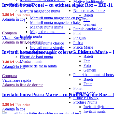
Motive traditionale
Produse Nunta
Invitatii botez Ponei – cu eticheta si plic Roz – IBE-11
Nemo
Numere masa botez
Marturii magnetice nunta
3.80
lei
Baieti
TVA inclus
Marturii nunta magnetice cu poza
Adaugă în coș
Fete
Marturii nunta magnetice citate
Gemeni
Magneti nunta inima
Patrula catelusilor
Magneti rotunzi nunta
Compara
Pilot
Invitatii nunta
Vizualizare rapida
Pinguin
Adauga in lista de dorinte
Pisica
Invitatii nunta clasice
Pisica Marie
Invitatii nunta simple
Invitatii botez fetite cu plic colorat – Pisicuta Marie –
Plicuri bani botez
Invitatii digitale nunta
Baieti
Plicuri de bani nunta
Fete
Meniuri nunta
3.40
lei
TVA inclus
Foto
Numere de masa nunta
Adaugă în coș
Gemeni
Plicuri bani nunta si bote
Compara
Baieti
Vizualizare rapida
Fetite
Adauga in lista de dorinte
Ponei
Printesa Sofia
Invitatii botez Pisica Marie – cu eticheta si plic Roz –
Printese Disney
Produse Nunta
3.80
lei
TVA inclus
Invitatii digitale nu
Adaugă în coș
Invitatii nunta