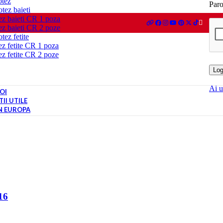
otez
Par
tez baieti
ez baieti CR 1 poza
ez baieti CR 2 poze
tez fetite
ez fetite CR 1 poza
ez fetite CR 2 poze
Log
Ai u
OI
II UTILE
IN EUROPA
16