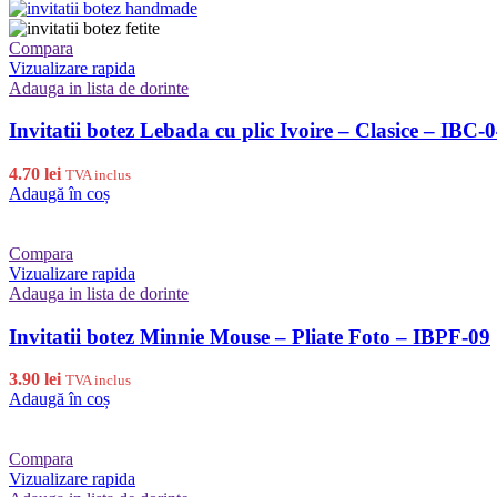
Compara
Vizualizare rapida
Adauga in lista de dorinte
Invitatii botez Lebada cu plic Ivoire – Clasice – IBC-
4.70
lei
TVA inclus
Adaugă în coș
Compara
Vizualizare rapida
Adauga in lista de dorinte
Invitatii botez Minnie Mouse – Pliate Foto – IBPF-09
3.90
lei
TVA inclus
Adaugă în coș
Compara
Vizualizare rapida