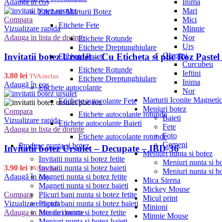
Inima
Adaugă în coș
Mari
Etichete Marturii Botez
Mici
Compara
Etichete Fete
Minnie
Vizualizare rapida
Nor
Adauga in lista de dorinte
Etichete Rotunde
Urs
Etichete Dreptunghiulare
Gemeni
Invitatii botez Ursulet – Cu Eticheta si plic Roz Paste
Etichete Baieti
Curcubeu
Etichete Rotunde
Ieftini
3.80
lei
TVA inclus
Etichete Dreptunghiulare
Inima
Adaugă în coș
Etichete autocolante
Nor
Marturii Iconite Magneti
Etichete autocolante Fete
Meniuri botez
Compara
Etichete autocolante rotunde
Baieti
Vizualizare rapida
Etichete autocolante Baieti
Fete
Adauga in lista de dorinte
Foto
Etichete autocolante rotunde
Gemeni
Produse nunta si botez
Invitatii botez Ursulet – Decupate – IBD-36
Meniuri nunta si botez
Invitatii nunta si botez fetite
Meniuri nunta si bo
3.90
lei
Invitatii nunta si botez baieti
TVA inclus
Meniuri nunta si bo
Adaugă în coș
Magneti nunta si botez fetite
Mica Sirena
Magneti nunta si botez baieti
Mickey Mouse
Compara
Plicuri bani nunta si botez fetite
Micul print
Vizualizare rapida
Plicuri bani nunta si botez baieti
Minioni
Adauga in lista de dorinte
Meniuri nunta si botez fetite
Minnie Mouse
Meniuri nunta si botez baieti