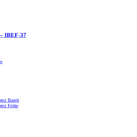
l – IBEF-37
ce
tez Baieti
tez Fetite