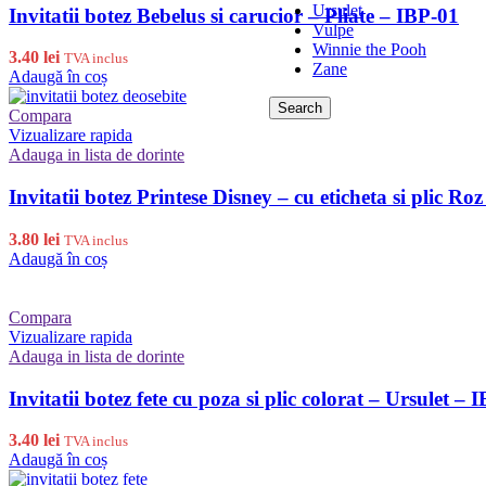
Ursulet
Invitatii botez Bebelus si carucior – Pliate – IBP-01
Vulpe
Winnie the Pooh
3.40
lei
TVA inclus
Zane
Adaugă în coș
Search
Compara
Vizualizare rapida
Adauga in lista de dorinte
Invitatii botez Printese Disney – cu eticheta si plic Ro
3.80
lei
TVA inclus
Adaugă în coș
Compara
Vizualizare rapida
Adauga in lista de dorinte
Invitatii botez fete cu poza si plic colorat – Ursulet – 
3.40
lei
TVA inclus
Adaugă în coș