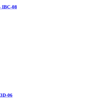
 – IBC-08
IB3D-06