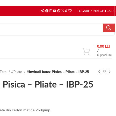
LOGARE / INREGISTRARE
0.00
LEI
/
0
produse
Fete
/
Pliate
/
Invitatii botez Pisica – Pliate – IBP-25
z Pisica – Pliate – IBP-25
lizate din carton mat de 250g/mp.