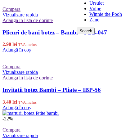
Ursulet
Vulpe
Compara
Winnie the Pooh
Vizualizare rapida
Zane
Adauga in lista de dorinte
Search
Plicuri de bani botez – Bambi – PBB-047
2.90
lei
TVA inclus
Adaugă în coș
Compara
Vizualizare rapida
Adauga in lista de dorinte
Invitatii botez Bambi – Pliate – IBP-56
3.40
lei
TVA inclus
Adaugă în coș
-22%
Compara
Vizualizare rapida