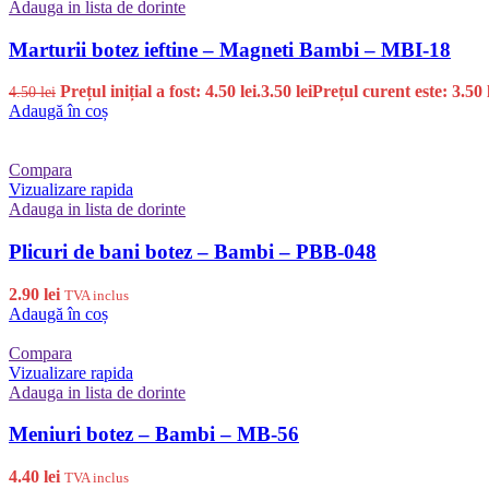
Adauga in lista de dorinte
Marturii botez ieftine – Magneti Bambi – MBI-18
Prețul inițial a fost: 4.50 lei.
3.50
lei
Prețul curent este: 3.50 l
4.50
lei
Adaugă în coș
Compara
Vizualizare rapida
Adauga in lista de dorinte
Plicuri de bani botez – Bambi – PBB-048
2.90
lei
TVA inclus
Adaugă în coș
Compara
Vizualizare rapida
Adauga in lista de dorinte
Meniuri botez – Bambi – MB-56
4.40
lei
TVA inclus