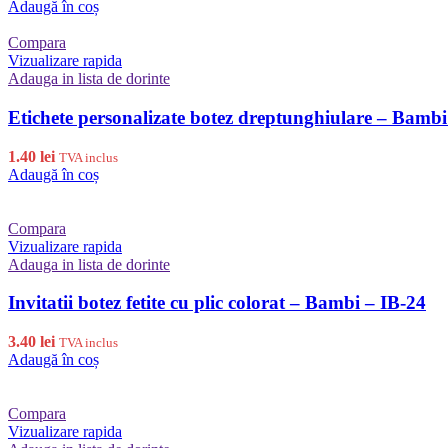
Adaugă în coș
Compara
Vizualizare rapida
Adauga in lista de dorinte
Etichete personalizate botez dreptunghiulare – Bamb
1.40
lei
TVA inclus
Adaugă în coș
Compara
Vizualizare rapida
Adauga in lista de dorinte
Invitatii botez fetite cu plic colorat – Bambi – IB-24
3.40
lei
TVA inclus
Adaugă în coș
Compara
Vizualizare rapida