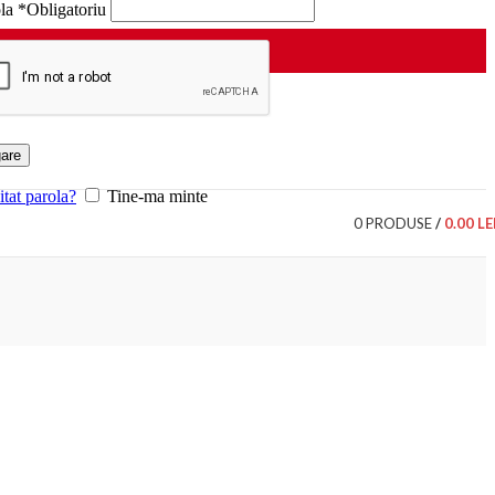
ola
*
Obligatoriu
are
itat parola?
Tine-ma minte
0
PRODUSE
/
0.00
LE