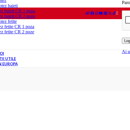
otez
Par
tez baieti
ez baieti CR 1 poza
ez baieti CR 2 poze
tez fetite
ez fetite CR 1 poza
ez fetite CR 2 poze
Log
Ai u
OI
II UTILE
IN EUROPA