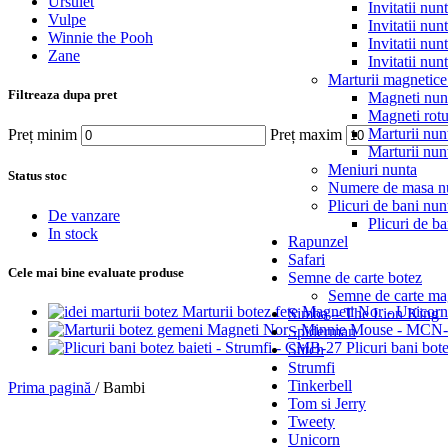
Ursulet
Invitatii nun
Vulpe
Invitatii nun
Winnie the Pooh
Invitatii nun
Zane
Invitatii nun
Marturii magnetice
Filtreaza dupa pret
Magneti nun
Magneti rotu
Marturii nun
Preț minim
Preț maxim
Marturii nun
Meniuri nunta
Status stoc
Numere de masa n
Plicuri de bani nun
De vanzare
Plicuri de ba
In stock
Rapunzel
Safari
Cele mai bine evaluate produse
Semne de carte botez
Semne de carte mag
Marturii botez fete Magneti Nor - Unico
Simba – The Lion King
Spiderman
Plicuri bani bo
Stitch
Strumfi
Tinkerbell
Prima pagină
/
Bambi
Tom si Jerry
Tweety
Unicorn