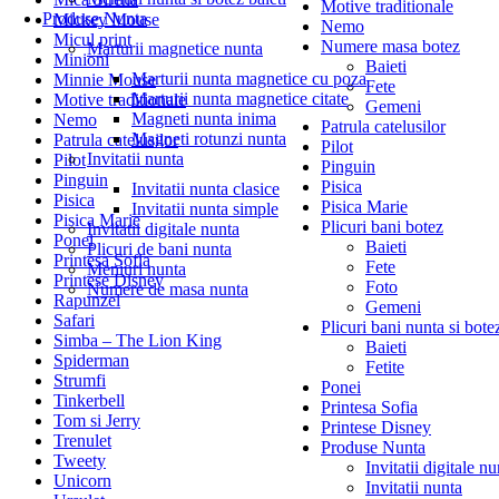
Motive traditionale
Produse Nunta
Mickey Mouse
Nemo
Micul print
Numere masa botez
Marturii magnetice nunta
Minioni
Baieti
Marturii nunta magnetice cu poza
Minnie Mouse
Fete
Marturii nunta magnetice citate
Motive traditionale
Gemeni
Magneti nunta inima
Nemo
Patrula catelusilor
Magneti rotunzi nunta
Patrula catelusilor
Pilot
Invitatii nunta
Pilot
Pinguin
Pinguin
Pisica
Invitatii nunta clasice
Pisica
Pisica Marie
Invitatii nunta simple
Pisica Marie
Plicuri bani botez
Invitatii digitale nunta
Ponei
Baieti
Plicuri de bani nunta
Printesa Sofia
Fete
Meniuri nunta
Printese Disney
Foto
Numere de masa nunta
Rapunzel
Gemeni
Safari
Plicuri bani nunta si bote
Simba – The Lion King
Baieti
Spiderman
Fetite
Strumfi
Ponei
Tinkerbell
Printesa Sofia
Tom si Jerry
Printese Disney
Trenulet
Produse Nunta
Tweety
Invitatii digitale nu
Unicorn
Invitatii nunta