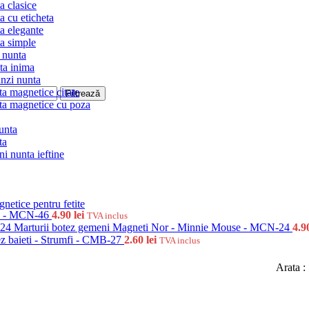
ta clasice
ta cu eticheta
ta elegante
ta simple
 nunta
ta inima
nzi nunta
ta magnetice citate
Filtrează
ta magnetice cu poza
unta
ta
ni nunta ieftine
netice pentru fetite
rn - MCN-46
4.90
lei
TVA inclus
Marturii botez gemeni Magneti Nor - Minnie Mouse - MCN-24
4.9
tez baieti - Strumfi - CMB-27
2.60
lei
TVA inclus
Arata