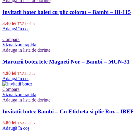
Adauga in lista de dorinte
Invitatii botez baieti cu plic colorat – Bambi – IB-115
3.40
lei
TVA inclus
Adaugă în coș
Compara
Vizualizare rapida
Adauga in lista de dorinte
Marturii botez fete Magneti Nor – Bambi – MCN-31
4.90
lei
TVA inclus
Adaugă în coș
Compara
Vizualizare rapida
Adauga in lista de dorinte
Invitatii botez Bambi – Cu Eticheta si plic Roz – IBE
3.80
lei
TVA inclus
Adaugă în coș