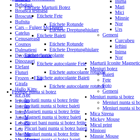
Inima
Bebelusi
Mari
Etichete Marturii Botez
Broasca testoasa
Mici
Etichete Fete
Broscuta
Minnie
Bufnita
Nor
Etichete Rotunde
Cars – Fulger McQueen
Urs
Etichete Dreptunghiulare
Catelus
Gemeni
Etichete Baieti
Cenusareasa
Curcubeu
Etichete Rotunde
Cosmos
Ieftini
Etichete Dreptunghiulare
Dalmatieni
Inima
Etichete autocolante
Decoratiuni florale
Nor
Dinozauri
Marturii Iconite Magneti
Etichete autocolante Fete
Elefant
Meniuri botez
Etichete autocolante rotunde
Fluturi
Baieti
Etichete autocolante Baieti
Frozen – Elsa
Fete
Girafa
Foto
Etichete autocolante rotunde
Hello Kitty
Gemeni
Produse nunta si botez
Ice Age
Meniuri nunta si botez
Invitatii nunta si botez fetite
Iepuras
Meniuri nunta si bo
Invitatii nunta si botez baieti
Ingeras
Meniuri nunta si bo
Magneti nunta si botez fetite
Inimi
Mica Sirena
Magneti nunta si botez baieti
Jungla
Mickey Mouse
Plicuri bani nunta si botez fetite
Lebada
Micul print
Plicuri bani nunta si botez baieti
Leu
Minioni
Meniuri nunta si botez fetite
Maritim
Minnie Mouse
Meniuri nunta si botez baieti
Mica Sirena