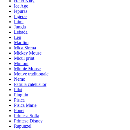
Hello Kitty
Ice Age
Iepuras
Ingeras
Inimi
Jungla
Lebada
Leu
Maritim
Mica Sirena
Mickey Mouse
Micul print
Minioni
Minnie Mouse
Motive traditionale
Nemo
Patrula catelusilor
Pilot
Pinguin
Pisica
Pisica Marie
Ponei
Printesa Sofia
Printese Disney
Rapunzel