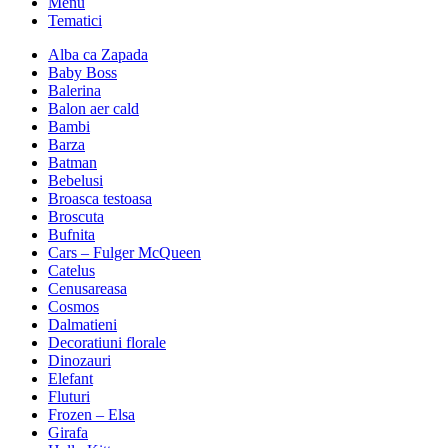
Menu
Tematici
Alba ca Zapada
Baby Boss
Balerina
Balon aer cald
Bambi
Barza
Batman
Bebelusi
Broasca testoasa
Broscuta
Bufnita
Cars – Fulger McQueen
Catelus
Cenusareasa
Cosmos
Dalmatieni
Decoratiuni florale
Dinozauri
Elefant
Fluturi
Frozen – Elsa
Girafa