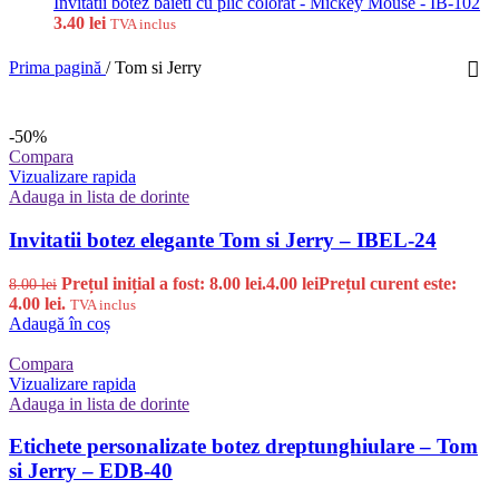
Invitatii botez baieti cu plic colorat - Mickey Mouse - IB-102
3.40
lei
TVA inclus
Prima pagină
/
Tom si Jerry
-50%
Compara
Vizualizare rapida
Adauga in lista de dorinte
Invitatii botez elegante Tom si Jerry – IBEL-24
Prețul inițial a fost: 8.00 lei.
4.00
lei
Prețul curent este:
8.00
lei
4.00 lei.
TVA inclus
Adaugă în coș
Compara
Vizualizare rapida
Adauga in lista de dorinte
Etichete personalizate botez dreptunghiulare – Tom
si Jerry – EDB-40