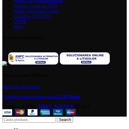
Politica de confidentialitate
Politică cookie-uri (UE)
Politica de livrare si retur
Livrari in EUROPA
GDPR
Blog
Plati sigur prin MobilPay
Plata in rate prin TBI Bank
Mai multe informatii
Condiții generale pentru clienții
TBI Bank
Design with 💕 by
AIDEV AGENCY
2024.
Search