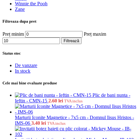
Winnie the Pooh
Zane
Filtreaza dupa pret
Preț minim
Preț maxim
Filtrează
Status stoc
De vanzare
In stock
Cele mai bine evaluate produse
Plic de bani nunta -
Ieftin - CMN-15
2.60
lei
TVA inclus
Marturii Iconite Magnetice - 7x5 cm - Domnul Iisus Hristos -
IMS-06
3.40
lei
TVA inclus