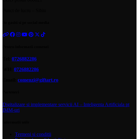
Punct de lucru – Sibiu
Ne gasiti si pe social media
Pentru informatii comenzi
Tel:
0726882286
WH:
0726882286
Email:
comenzi@giftart.ro
Parteneri
Digitalizare si implementare servicii AI – Inteligenta Artificiala pt
IMM-uri
Informatii utile
Termeni si conditii