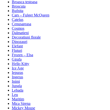
Broasca testoasa
Broscuta
Bufnita
Cars – Fulger McQueen
Catelus
Cenusareasa
Cosmos
Dalmatieni
Decoratiuni florale
Dinozauri
Elefant
Fluturi
Frozen – Elsa
Girafa
Hello Kitty
Ice Age
Iepuras
Ingeras
Inimi
Jungla
Lebada
Leu
Maritim
Mica Sirena
Mickey Mouse