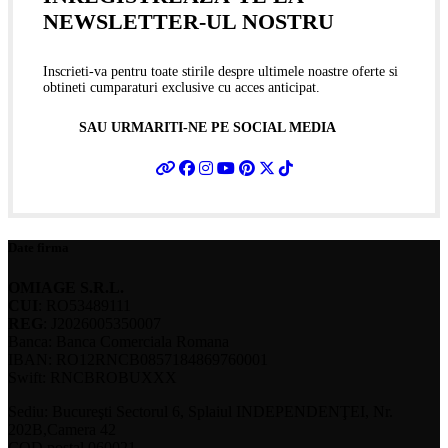
NEWSLETTER-UL NOSTRU
Inscrieti-va pentru toate stirile despre ultimele noastre oferte si
obtineti cumparaturi exclusive cu acces anticipat.
SAU URMARITI-NE PE SOCIAL MEDIA
Date firma
OMIAGE S.R.L.
CUI
: RO53489111
REG
: J2026005350007
Banca: Banca Comerciala Romana
IBAN: RO12RNCB0857184869760001
Swift: RNCBROBUXXX
Sediu: Bucureşti Sectorul 6, Splaiul INDEPENDENŢEI, Nr.
202B,Camera 42
COD postal 060021