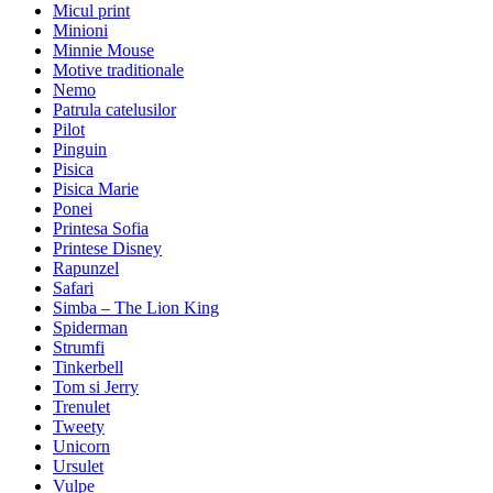
Micul print
Minioni
Minnie Mouse
Motive traditionale
Nemo
Patrula catelusilor
Pilot
Pinguin
Pisica
Pisica Marie
Ponei
Printesa Sofia
Printese Disney
Rapunzel
Safari
Simba – The Lion King
Spiderman
Strumfi
Tinkerbell
Tom si Jerry
Trenulet
Tweety
Unicorn
Ursulet
Vulpe