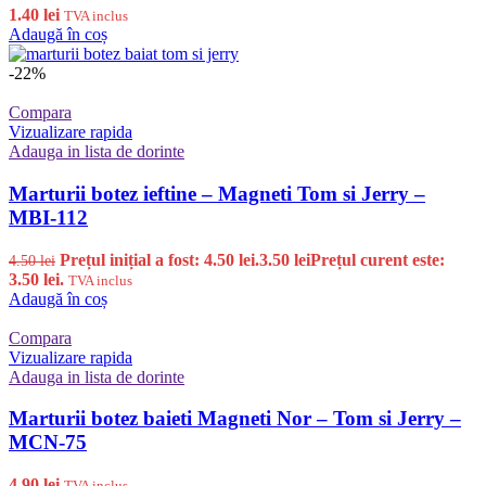
1.40
lei
TVA inclus
Adaugă în coș
-22%
Compara
Vizualizare rapida
Adauga in lista de dorinte
Marturii botez ieftine – Magneti Tom si Jerry –
MBI-112
Prețul inițial a fost: 4.50 lei.
3.50
lei
Prețul curent este:
4.50
lei
3.50 lei.
TVA inclus
Adaugă în coș
Compara
Vizualizare rapida
Adauga in lista de dorinte
Marturii botez baieti Magneti Nor – Tom si Jerry –
MCN-75
4.90
lei
TVA inclus