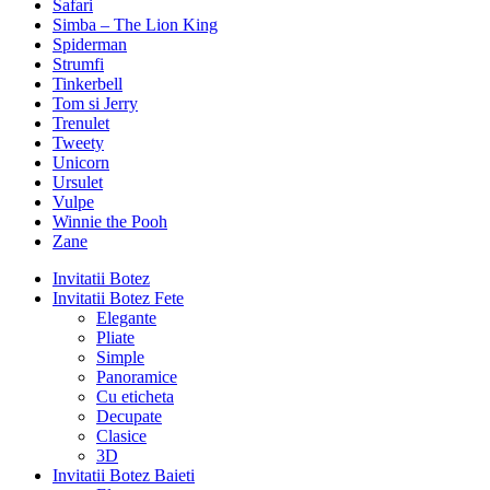
Safari
Simba – The Lion King
Spiderman
Strumfi
Tinkerbell
Tom si Jerry
Trenulet
Tweety
Unicorn
Ursulet
Vulpe
Winnie the Pooh
Zane
Invitatii Botez
Invitatii Botez Fete
Elegante
Pliate
Simple
Panoramice
Cu eticheta
Decupate
Clasice
3D
Invitatii Botez Baieti