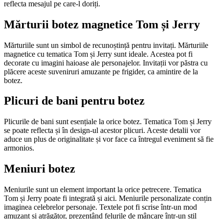
reflecta mesajul pe care-l doriți.
Mărturii botez magnetice Tom și Jerry
Mărturiile sunt un simbol de recunoștință pentru invitați. Mărturiile
magnetice cu tematica Tom și Jerry sunt ideale. Acestea pot fi
decorate cu imagini haioase ale personajelor. Invitații vor păstra cu
plăcere aceste suveniruri amuzante pe frigider, ca amintire de la
botez.
Plicuri de bani pentru botez
Plicurile de bani sunt esențiale la orice botez. Tematica Tom și Jerry
se poate reflecta și în design-ul acestor plicuri. Aceste detalii vor
aduce un plus de originalitate și vor face ca întregul eveniment să fie
armonios.
Meniuri botez
Meniurile sunt un element important la orice petrecere. Tematica
Tom și Jerry poate fi integrată și aici. Meniurile personalizate conțin
imaginea celebrelor personaje. Textele pot fi scrise într-un mod
amuzant și atrăgător, prezentând felurile de mâncare într-un stil