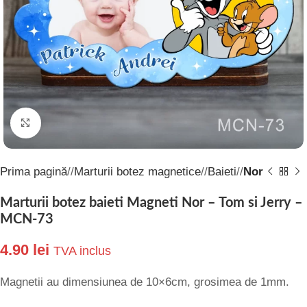
Click to enlarge
Prima pagină
/
Marturii botez magnetice
/
Baieti
/
Nor
Marturii botez baieti Magneti Nor – Tom si Jerry –
MCN-73
4.90
lei
TVA inclus
Magnetii au dimensiunea de 10×6cm, grosimea de 1mm.