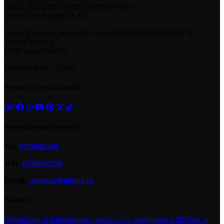
IBAN: RO12RNCB0857184869760001
Swift: RNCBROBUXXX
Sediu: Bucureşti Sectorul 6, Splaiul INDEPENDENŢEI, Nr.
202B,Camera 42
COD postal 060021
Punct de lucru – Sibiu
Ne gasiti si pe social media
Pentru informatii comenzi
Tel:
0726882286
WH:
0726882286
Email:
comenzi@giftart.ro
Parteneri
Digitalizare si implementare servicii AI – Inteligenta Artificiala pt