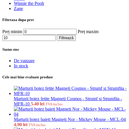
Winnie the Pooh
Zane
Filtreaza dupa pret
Preț minim
Preț maxim
Filtrează
Status stoc
De vanzare
In stock
Cele mai bine evaluate produse
Marturii botez fetite Magneti Cosmos - Strumf si Strumfita -
MFR-10
5.40
lei
TVA inclus
Marturii botez baieti Magneti Nor - Mickey Mouse - MCL-04
4.90
lei
TVA inclus