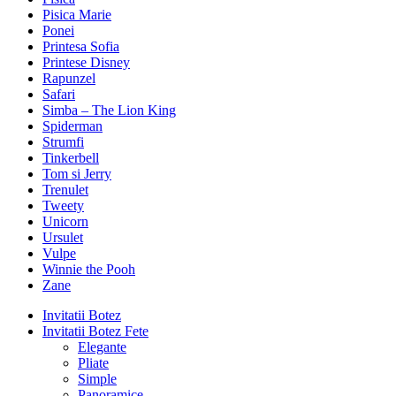
Pisica Marie
Ponei
Printesa Sofia
Printese Disney
Rapunzel
Safari
Simba – The Lion King
Spiderman
Strumfi
Tinkerbell
Tom si Jerry
Trenulet
Tweety
Unicorn
Ursulet
Vulpe
Winnie the Pooh
Zane
Invitatii Botez
Invitatii Botez Fete
Elegante
Pliate
Simple
Panoramice