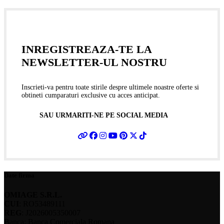
INREGISTREAZA-TE LA
NEWSLETTER-UL NOSTRU
Inscrieti-va pentru toate stirile despre ultimele noastre oferte si
obtineti cumparaturi exclusive cu acces anticipat.
SAU URMARITI-NE PE SOCIAL MEDIA
Date firma
OMIAGE S.R.L.
CUI
: RO53489111
REG
: J2026005350007
Banca: Banca Comerciala Romana