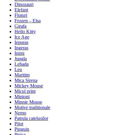
Dinozauri
Elefant
Fluturi
Frozen – Elsa
Girafa
Hello Kitty
Ice Age
Iepuras
Ingeras
Inimi
Jungla
Lebada
Leu
Maritim
Mica Sirena
Mickey Mouse
Micul print
Minioni
Minnie Mouse
Motive traditionale
Nemo
Patrula catelusilor
Pilot
Pinguin
Pisica