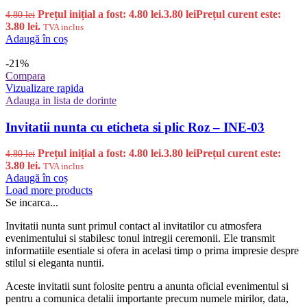
Prețul inițial a fost: 4.80 lei.
3.80
lei
Prețul curent este:
4.80
lei
3.80 lei.
TVA inclus
Adaugă în coș
-21%
Compara
Vizualizare rapida
Adauga in lista de dorinte
Invitatii nunta cu eticheta si plic Roz – INE-03
Prețul inițial a fost: 4.80 lei.
3.80
lei
Prețul curent este:
4.80
lei
3.80 lei.
TVA inclus
Adaugă în coș
Load more products
Se incarca...
Invitatii nunta sunt primul contact al invitatilor cu atmosfera
evenimentului si stabilesc tonul intregii ceremonii. Ele transmit
informatiile esentiale si ofera in acelasi timp o prima impresie despre
stilul si eleganta nuntii.
Aceste invitatii sunt folosite pentru a anunta oficial evenimentul si
pentru a comunica detalii importante precum numele mirilor, data,