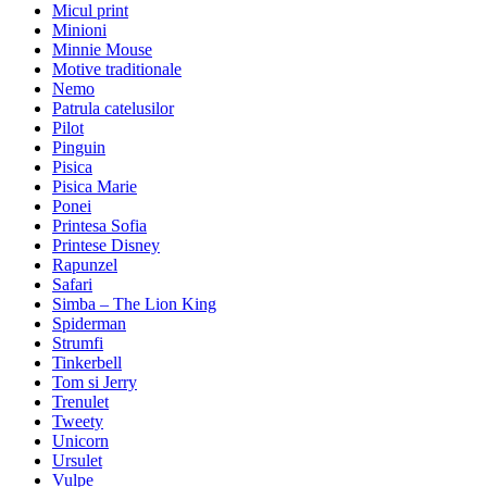
Micul print
Minioni
Minnie Mouse
Motive traditionale
Nemo
Patrula catelusilor
Pilot
Pinguin
Pisica
Pisica Marie
Ponei
Printesa Sofia
Printese Disney
Rapunzel
Safari
Simba – The Lion King
Spiderman
Strumfi
Tinkerbell
Tom si Jerry
Trenulet
Tweety
Unicorn
Ursulet
Vulpe