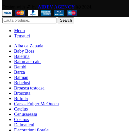
Design with 💕 by
AIDEV AGENCY
2024.
Search
Menu
Tematici
Alba ca Zapada
Baby Boss
Balerina
Balon aer cald
Bambi
Barza
Batman
Bebelusi
Broasca testoasa
Broscuta
Bufnita
Cars – Fulger McQueen
Catelus
Cenusareasa
Cosmos
Dalmatieni
Decoratiuni florale