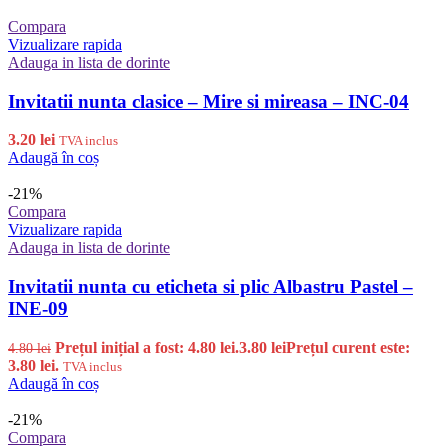
Compara
Vizualizare rapida
Adauga in lista de dorinte
Invitatii nunta clasice – Mire si mireasa – INC-04
3.20
lei
TVA inclus
Adaugă în coș
-21%
Compara
Vizualizare rapida
Adauga in lista de dorinte
Invitatii nunta cu eticheta si plic Albastru Pastel –
INE-09
Prețul inițial a fost: 4.80 lei.
3.80
lei
Prețul curent este:
4.80
lei
3.80 lei.
TVA inclus
Adaugă în coș
-21%
Compara