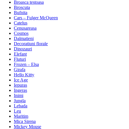
Broasca testoasa
Broscuta
Bufnita
Cars – Fulger McQueen
Catelus
Cenusareasa
Cosmos
Dalmatieni
Decoratiuni florale
Dinozauri
Elefant
Fluturi
Frozen – Elsa
Girafa
Hello Kitty
Ice Age
Iepuras
Ingeras
Inimi
Jungla
Lebada
Leu
Maritim
Mica Sirena
Mickey Mouse