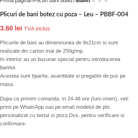
Prima pagină
/
Plicuri bani botez
/
Baieti
Plicuri de bani botez cu poza – Leu – PBBF-004
3.60
lei
TVA inclus
Plicurile de bani au dimensiunea de 9x21cm si sunt
realizate din carton mat de 250g/mp.
In interior au un buzunar special pentru introducerea
banilor.
Acestea sunt tiparite, asamblate si pregatite de pus pe
masa.
Dupa ce primim comanda, in 24-48 ore (luni-vineri), veti
primi pe WhatsApp sau pe email modelul de plic
personalizat cu textul si poza Dvs. pentru verificare si
confirmare.