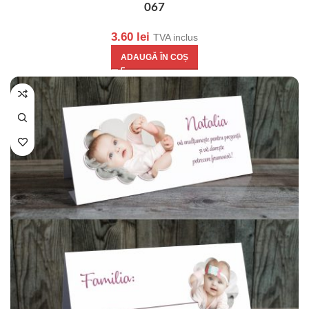
067
3.60
lei
TVA inclus
ADAUGĂ ÎN COȘ