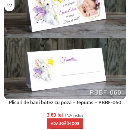
Plicuri de bani botez cu poza – Iepuras – PBBF-060
3.60
lei
TVA inclus
ADAUGĂ ÎN COȘ