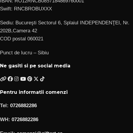
IBAN: RO12RNCB0857184869760001
Swift: RNCBROBUXXX
Sediu: Bucureşti Sectorul 6, Splaiul INDEPENDENŢEI, Nr.
202B,Camera 42
COD postal 060021
Punct de lucru – Sibiu
Ne gasiti si pe social media
Pentru informatii comenzi
Tel:
0726882286
WH:
0726882286