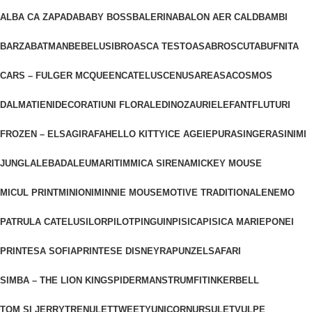
ALBA CA ZAPADA
BABY BOSS
BALERINA
BALON AER CALD
BAMBI
BARZA
BATMAN
BEBELUSI
BROASCA TESTOASA
BROSCUTA
BUFNITA
CARS – FULGER MCQUEEN
CATELUS
CENUSAREASA
COSMOS
DALMATIENI
DECORATIUNI FLORALE
DINOZAURI
ELEFANT
FLUTURI
FROZEN – ELSA
GIRAFA
HELLO KITTY
ICE AGE
IEPURAS
INGERAS
INIMI
JUNGLA
LEBADA
LEU
MARITIM
MICA SIRENA
MICKEY MOUSE
MICUL PRINT
MINIONI
MINNIE MOUSE
MOTIVE TRADITIONALE
NEMO
PATRULA CATELUSILOR
PILOT
PINGUIN
PISICA
PISICA MARIE
PONEI
PRINTESA SOFIA
PRINTESE DISNEY
RAPUNZEL
SAFARI
SIMBA – THE LION KING
SPIDERMAN
STRUMFI
TINKERBELL
TOM SI JERRY
TRENULET
TWEETY
UNICORN
URSULET
VULPE