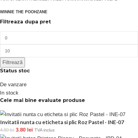
WINNIE THE POOH
ZANE
Filtreaza dupa pret
Filtrează
Status stoc
De vanzare
In stock
Cele mai bine evaluate produse
Invitatii nunta cu eticheta si plic Roz Pastel - INE-07
3.80
lei
4.80
lei
TVA inclus