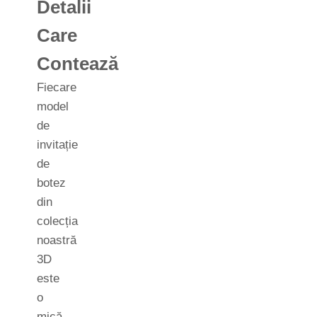
Detalii
Care
Contează
Fiecare
model
de
invitație
de
botez
din
colecția
noastră
3D
este
o
mică