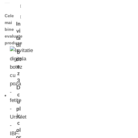
Cele
mai
In
bine
vi
evaluate
ta
produse
tii
b
ot
e
z
3
D
c
u
pl
ic
c
ol
or