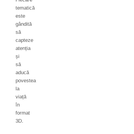
tematică
este
gândită
să
capteze
atenția
și
să
aducă
povestea
la
viață
în
format
3D.