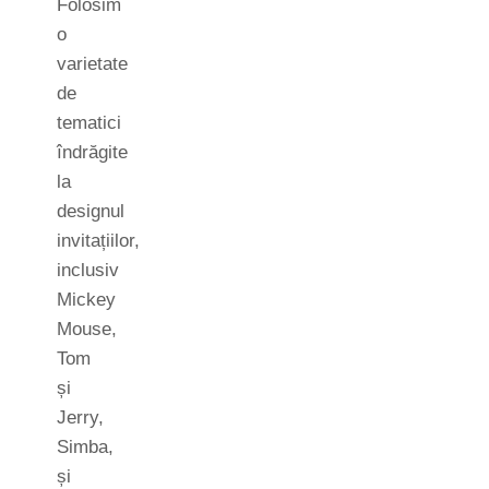
Folosim
o
varietate
de
tematici
îndrăgite
la
designul
invitațiilor,
inclusiv
Mickey
Mouse,
Tom
și
Jerry,
Simba,
și