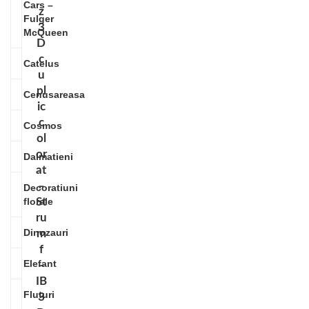
Cars –
z
Fulger
3
McQueen
D
c
Catelus
u
pl
Cenusareasa
ic
c
Cosmos
ol
or
Dalmatieni
at
–
Decoratiuni
florale
St
ru
Dinozauri
m
f
Elefant
–
IB
Fluturi
3