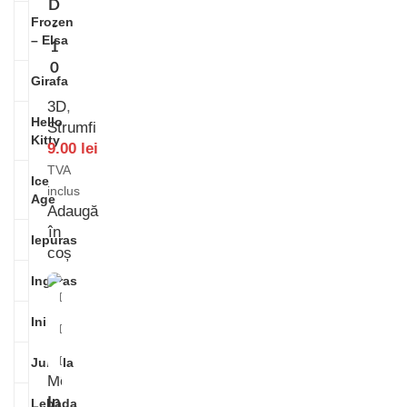
D
Frozen
-
– Elsa
1
0
Girafa
3D
,
Hello
Strumfi
Kitty
9.00
lei
TVA
Ice
inclus
Age
Adaugă
în
Iepuras
coș
Ingeras
Inimi
Jungla
In
Lebada