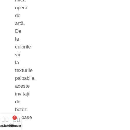
operă
de
artă.
De
la
culorile
vii
la
texturile
palpabile,
aceste
invitații
de
botez
haioase
0
și
agazin
Dorinte
My account
Cos