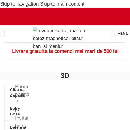
Skip to navigation
Skip to main content
MENU
Livrare gratuita la comenzi mai mari de 500 lei
3D
Prima
Alba ca
pagină
Zapada
Baby
/
Boss
Invitatii
botez
Balerina