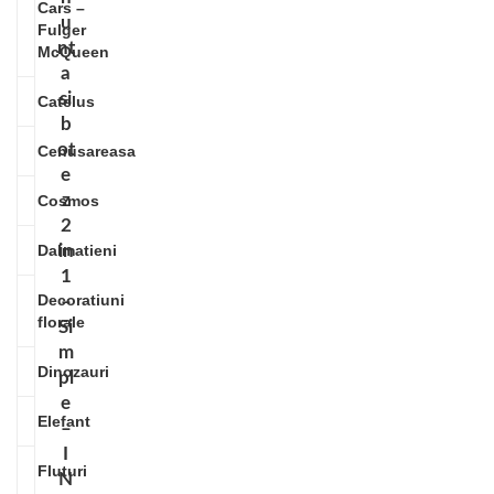
Cars –
u
Fulger
nt
McQueen
a
si
Catelus
b
ot
Cenusareasa
e
z
Cosmos
2
Dalmatieni
in
1
Decoratiuni
–
florale
Si
m
Dinozauri
pl
e
Elefant
–
I
Fluturi
N