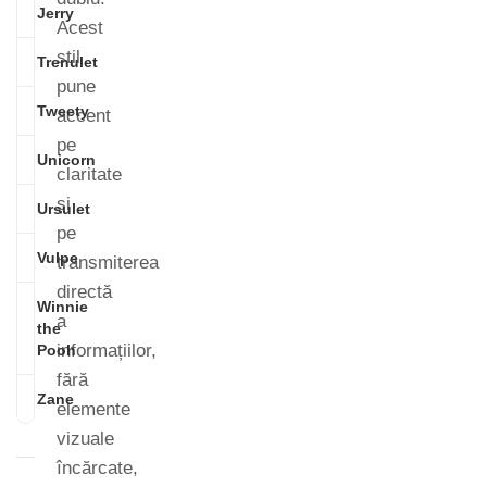
Jerry
Acest
stil
Trenulet
pune
Tweety
accent
pe
Unicorn
claritate
și
Ursulet
pe
Vulpe
transmiterea
directă
Winnie
a
the
informațiilor,
Pooh
fără
Zane
elemente
vizuale
încărcate,