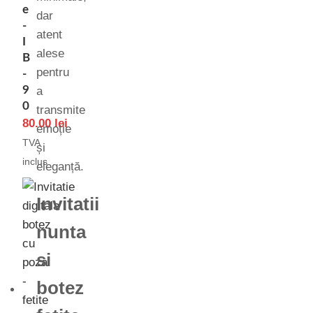
e
dar
-
atent
I
alese
B
pentru
-
9
a
0
transmite
80.00
lei
emoție
TVA
și
inclus
eleganță.
Invitatii
nunta
si
botez