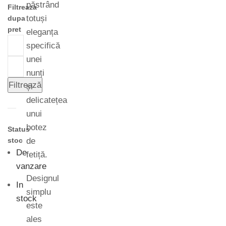
păstrând
Filtreaza
totuși
dupa
pret
eleganța
specifică
unei
nunți
Filtrează
și
delicatețea
unui
botez
Status
stoc
de
De
fetiță.
vanzare
Designul
In
simplu
stock
este
ales