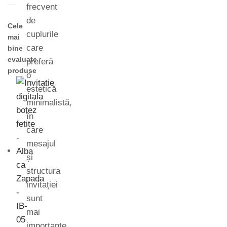
frecvent
de
Cele
cuplurile
mai
care
bine
evaluate
preferă
produse
o
estetică
minimalistă,
în
care
mesajul
și
structura
invitației
sunt
mai
importante