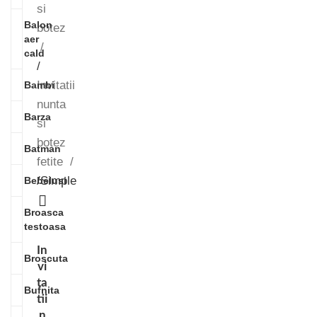
si
Balon
botez
aer
cald
/
Invitatii
Bambi
nunta
Barza
si
botez
Batman
fetite
/
Simple
Bebelusi
Broasca
testoasa
In
Broscuta
vi
ta
Bufnita
tii
n