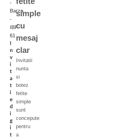
fetite
simple
cu
mesaj
I
clar
n
v
Invitatii
i
nunta
t
si
a
botez
t
i
fetite
e
simple
d
sunt
i
concepute
g
pentru
i
a
t