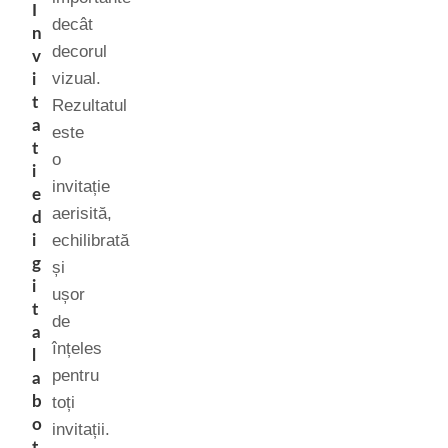
I
decât
n
decorul
v
vizual.
i
t
Rezultatul
a
este
t
o
i
invitație
e
aerisită,
d
echilibrată
i
g
și
i
ușor
t
de
a
înțeles
l
pentru
a
b
toți
o
invitații.
t