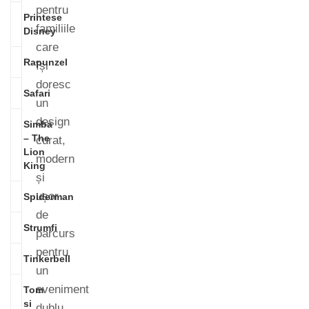
pentru
Printese
familiile
Disney
care
Rapunzel
își
doresc
Safari
un
design
Simba
– The
curat,
Lion
modern
King
și
ușor
Spiderman
de
Strumfi
parcurs
pentru
Tinkerbell
un
eveniment
Tom
si
dublu.