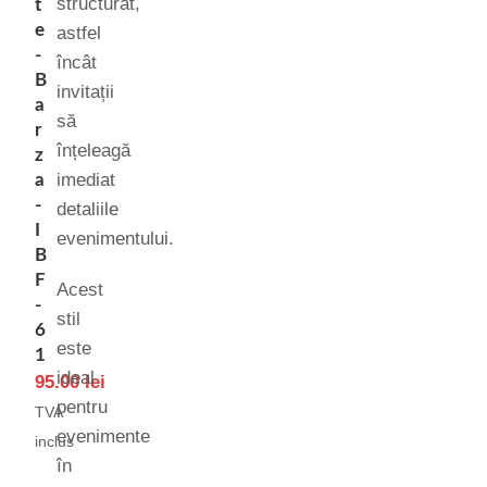
structurat,
t
e
astfel
-
încât
B
invitații
a
să
r
înțeleagă
z
imediat
a
-
detaliile
I
evenimentului.
B
F
Acest
-
stil
6
este
1
ideal
95.00
lei
pentru
TVA
evenimente
inclus
în