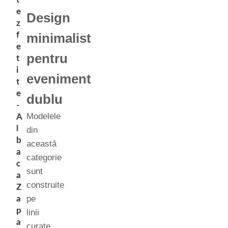
e
Design
z
f
minimalist
e
pentru
t
i
eveniment
t
e
dublu
-
Modelele
A
l
din
b
această
a
categorie
c
sunt
a
construite
Z
pe
a
p
linii
a
curate