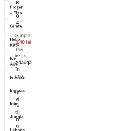
B
Frozen
-
– Elsa
0
4
Girafa
Simple
Hello
3.40
lei
Kitty
TVA
inclus
Ice
Adaugă
Age
în
coș
Iepuras
Ingeras
In
vi
Inimi
ta
tii
Jungla
n
u
Lebada