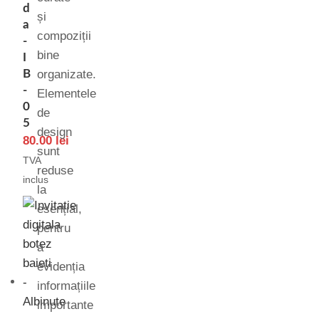
d
și
a
compoziții
-
bine
I
B
organizate.
-
Elementele
0
de
5
design
80.00
lei
sunt
TVA
reduse
inclus
la
esențial,
pentru
a
evidenția
informațiile
importante