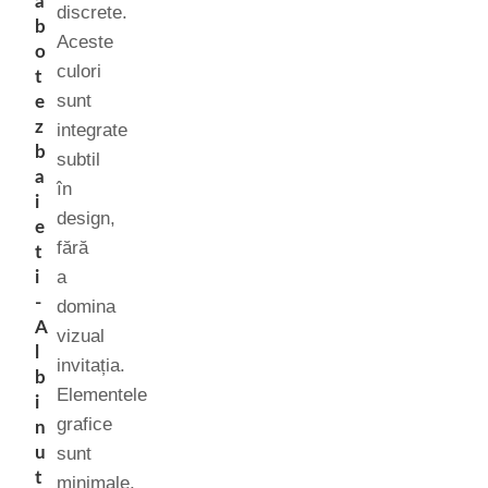
a
discrete.
b
Aceste
o
culori
t
sunt
e
z
integrate
b
subtil
a
în
i
design,
e
fără
t
a
i
-
domina
A
vizual
l
invitația.
b
Elementele
i
grafice
n
u
sunt
t
minimale,