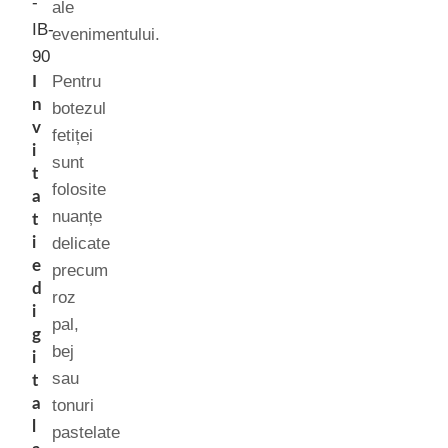
ale
evenimentului.
Pentru
I
n
botezul
v
fetiței
i
sunt
t
folosite
a
nuanțe
t
i
delicate
e
precum
d
roz
i
pal,
g
bej
i
sau
t
a
tonuri
l
pastelate