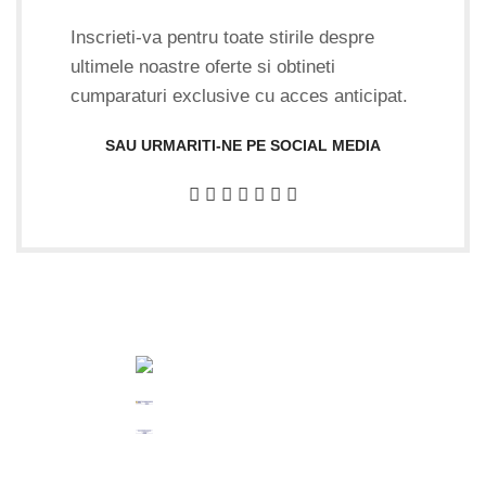
Inscrieti-va pentru toate stirile despre
ultimele noastre oferte si obtineti
cumparaturi exclusive cu acces anticipat.
SAU URMARITI-NE PE SOCIAL MEDIA
Date
Pentru
Informatii
Plati
firma
informatii
utile
sigur
comenzi
prin
GIFTART
Termeni
MobilPay
Tel:
SHOP
si
0726882286
SRL
conditii
CUI
:
Politica
WH:
44645556
de
0726882286
REG
:
confidentialitate