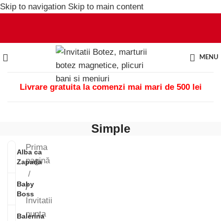
Skip to navigation
Skip to main content
MENU
Livrare gratuita la comenzi mai mari de 500 lei
Simple
Prima
Alba ca
pagină
Zapada
Baby
/
Boss
Invitatii
nunta
Balerina