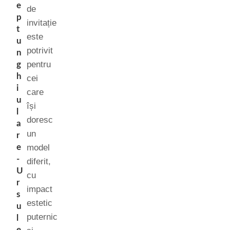
e
de
p
invitație
t
este
u
potrivit
n
pentru
g
h
cei
i
care
u
își
l
doresc
a
un
r
e
model
-
diferit,
U
cu
r
impact
s
estetic
u
puternic
l
e