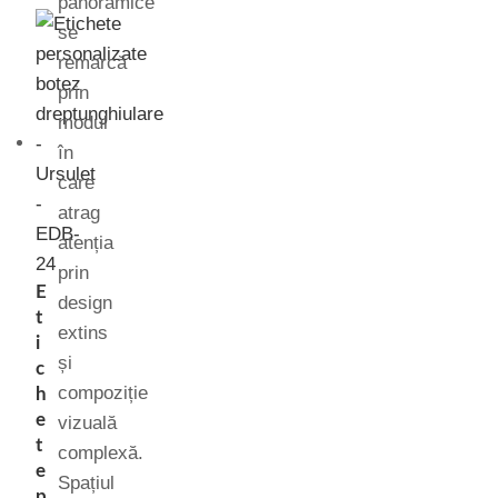
panoramice
se
remarcă
prin
modul
în
care
atrag
atenția
prin
E
design
t
extins
i
și
c
compoziție
h
e
vizuală
t
complexă.
e
Spațiul
p