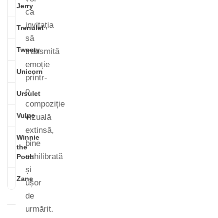
Jerry
ca
invitația
Trenulet
să
Tweety
transmită
emoție
Unicorn
printr-
o
Ursulet
compoziție
Vulpe
vizuală
extinsă,
Winnie
bine
the
echilibrată
Pooh
și
Zane
ușor
de
urmărit.