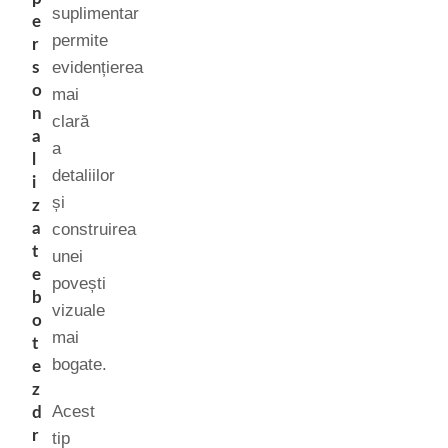
suplimentar
e
permite
r
evidențierea
s
o
mai
n
clară
a
a
l
detaliilor
i
și
z
a
construirea
t
unei
e
povești
b
vizuale
o
mai
t
bogate.
e
z
Acest
d
r
tip