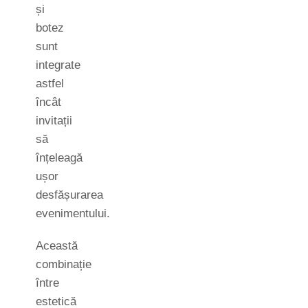
și
botez
sunt
integrate
astfel
încât
invitații
să
înțeleagă
ușor
desfășurarea
evenimentului.
Această
combinație
între
estetică