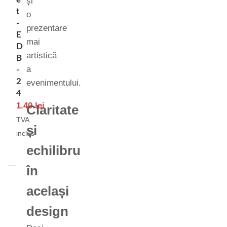
și
t
o
-
prezentare
E
mai
D
artistică
B
a
-
2
evenimentului.
4
1.40
lei
Claritate
TVA
și
inclus
echilibru
în
același
design