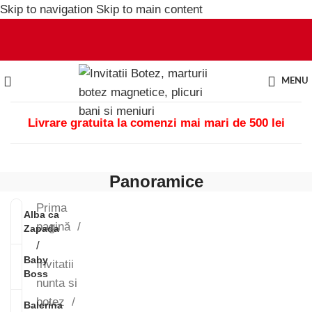
Skip to navigation
Skip to main content
MENU
Livrare gratuita la comenzi mai mari de 500 lei
Panoramice
Prima
Alba ca
pagină
Zapada
/
Baby
Invitatii
Boss
nunta si
botez
Balerina