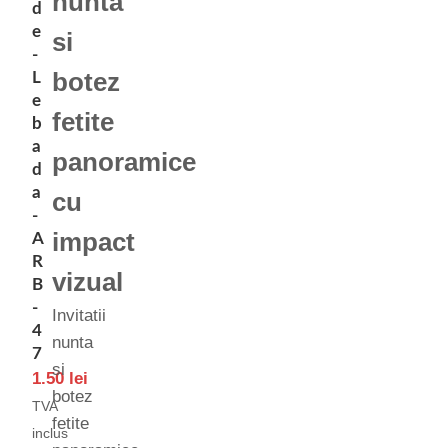
nunta
d
e
si
-
botez
L
e
fetite
b
a
panoramice
d
a
cu
-
impact
A
R
vizual
B
-
Invitatii
4
nunta
7
si
1.50
lei
botez
TVA
fetite
inclus