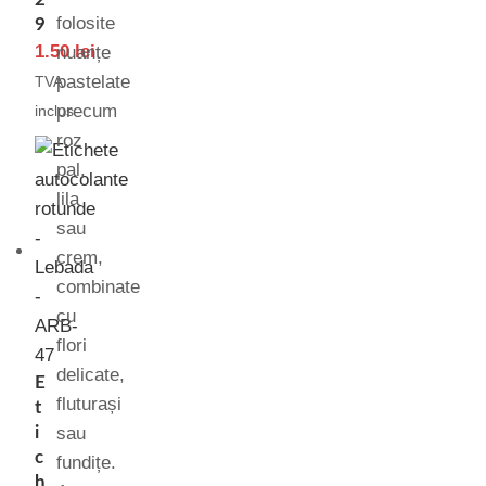
folosite
9
1.50
lei
nuanțe
pastelate
TVA
precum
inclus
roz
pal,
lila
sau
crem,
combinate
cu
flori
delicate,
E
fluturași
t
i
sau
c
fundițe.
h