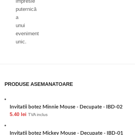
impresie
puternică
a
unui
eveniment
unic.
PRODUSE ASEMANATOARE
Invitatii botez Minnie Mouse - Decupate - IBD-02
5.40
lei
TVA inclus
Invitatii botez Mickey Mouse - Decupate - IBD-01