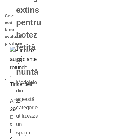
extins
Cele
pentru
mai
bine
botez
evaluate
produse
fetiță
și
nuntă
Modelele
din
această
categorie
utilizează
E
un
t
i
spațiu
c