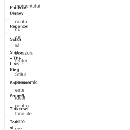
momentului
Printese
Disney
de
nuntă
Rapunzel
cu
cel
Safari
al
Simba
botezului
– The
fetiței.
Lion
King
Stilul
panoramic
Spiderman
este
Strumfi
ideal
pentru
Tinkerbell
familiile
care
Tom
si
vor