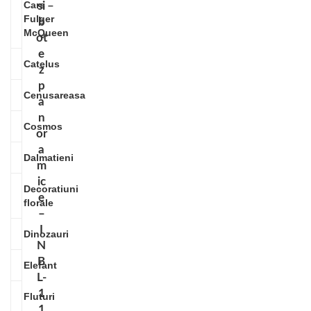
Cars –
si
Fulger
b
McQueen
ot
e
Catelus
z
p
Cenusareasa
a
n
Cosmos
or
a
Dalmatieni
m
ic
Decoratiuni
e
florale
–
I
Dinozauri
N
B
Elefant
L-
1
Fluturi
1