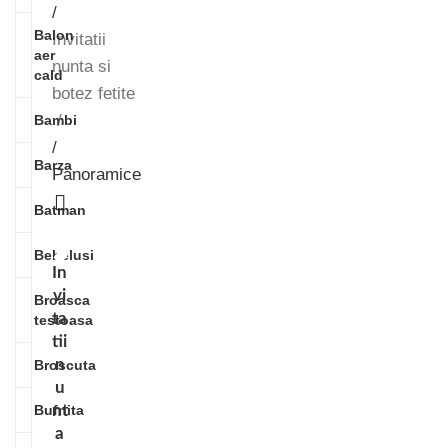
/
Balon
Invitatii
aer
nunta si
cald
botez fetite
Bambi
/
Barza
Panoramice
Batman
Bebelusi
In
vi
Broasca
ta
testoasa
tii
n
Broscuta
u
Bufnita
nt
a