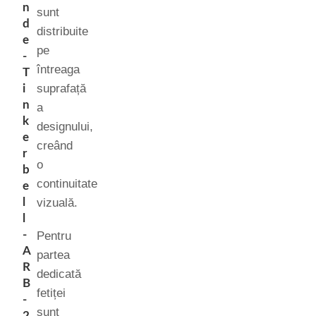
n
sunt
d
distribuite
e
pe
-
întreaga
T
suprafață
i
n
a
k
designului,
e
creând
r
o
b
continuitate
e
l
vizuală.
l
-
Pentru
A
partea
R
dedicată
B
fetiței
-
sunt
2