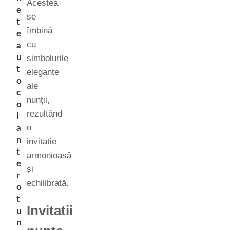
Acestea
e
se
t
îmbină
e
cu
a
u
simbolurile
t
elegante
o
ale
c
nunții,
o
rezultând
l
o
a
n
invitație
t
armonioasă
e
și
r
echilibrată.
o
t
Invitatii
u
n