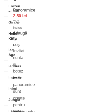
Frozen
Panoramice
– Elsa
2.50
lei
TVA
Girafa
inclus
Adaugă
Hello
Kitty
în
coș
Ice
Invitatii
Age
nunta
si
Iepuras
botez
Ingeras
fetite
panoramice
Inimi
sunt
create
Jungla
pentru
Lebada
evenimente