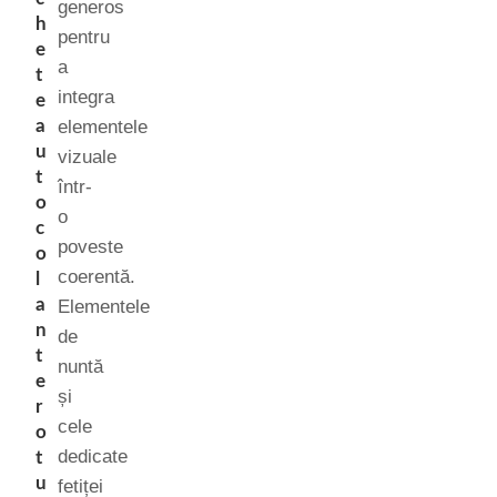
generos
h
pentru
e
a
t
integra
e
a
elementele
u
vizuale
t
într-
o
o
c
poveste
o
coerentă.
l
a
Elementele
n
de
t
nuntă
e
și
r
cele
o
dedicate
t
u
fetiței