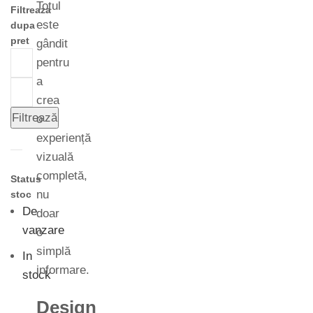
Totul
Filtreaza
este
dupa
pret
gândit
pentru
a
crea
Filtrează
o
experiență
vizuală
completă,
Status
nu
stoc
De
doar
vanzare
o
simplă
In
informare.
stock
Design