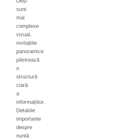
Deși
sunt
mai
complexe
vizual,
invitațiile
panoramice
păstrează
o
structură
clară
a
informațiilor.
Detaliile
importante
despre
nuntă