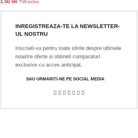
1.50
lei
TVA inclus
INREGISTREAZA-TE LA NEWSLETTER-
UL NOSTRU
Inscrieti-va pentru toate stirile despre ultimele
noastre oferte si obtineti cumparaturi
exclusive cu acces anticipat.
SAU URMARITI-NE PE SOCIAL MEDIA
Date firma
GIFTART SHOP SRL
CUI
: 44645556
REG
: J40/12842/2021