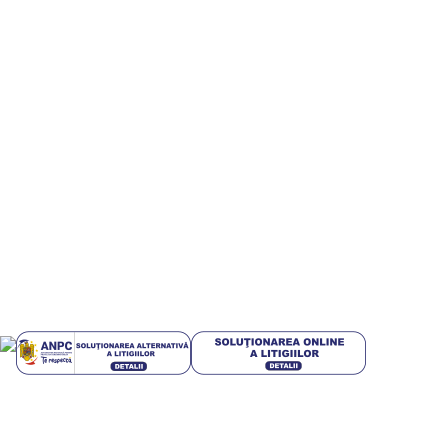
Artificiala pt IMM-uri
Informatii utile
Termeni si conditii
Politica de confidentialitate
Politică cookie-uri (UE)
Politica de livrare si retur
Livrari in EUROPA
GDPR
Blog
Plati sigur prin MobilPay
Plata in rate prin TBI Bank
Mai multe informatii