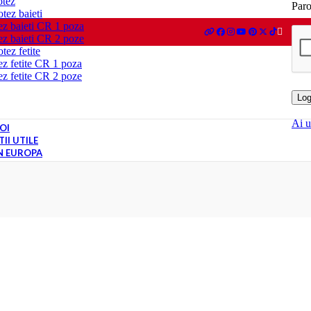
otez
Par
tez baieti
ez baieti CR 1 poza
ez baieti CR 2 poze
tez fetite
ez fetite CR 1 poza
ez fetite CR 2 poze
Log
Ai u
OI
II UTILE
IN EUROPA