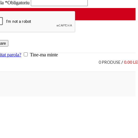
ola
*
Obligatoriu
are
itat parola?
Tine-ma minte
0
PRODUSE
/
0.00
LE