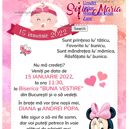
Ursulet
Vulpe
Winnie the Pooh
Zane
Search