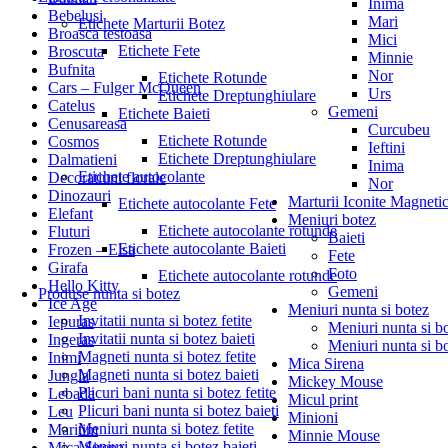
Inima
Bebelusi
Mari
Etichete Marturii Botez
Broasca testoasa
Mici
Etichete Fete
Broscuta
Minnie
Bufnita
Nor
Etichete Rotunde
Cars – Fulger McQueen
Urs
Etichete Dreptunghiulare
Catelus
Gemeni
Etichete Baieti
Cenusareasa
Curcubeu
Etichete Rotunde
Cosmos
Ieftini
Etichete Dreptunghiulare
Dalmatieni
Inima
Etichete autocolante
Decoratiuni florale
Nor
Dinozauri
Marturii Iconite Magneti
Etichete autocolante Fete
Elefant
Meniuri botez
Etichete autocolante rotunde
Fluturi
Baieti
Etichete autocolante Baieti
Frozen – Elsa
Fete
Girafa
Foto
Etichete autocolante rotunde
Hello Kitty
Gemeni
Produse nunta si botez
Ice Age
Meniuri nunta si botez
Invitatii nunta si botez fetite
Iepuras
Meniuri nunta si bo
Invitatii nunta si botez baieti
Ingeras
Meniuri nunta si bo
Magneti nunta si botez fetite
Inimi
Mica Sirena
Magneti nunta si botez baieti
Jungla
Mickey Mouse
Plicuri bani nunta si botez fetite
Lebada
Micul print
Plicuri bani nunta si botez baieti
Leu
Minioni
Meniuri nunta si botez fetite
Maritim
Minnie Mouse
Meniuri nunta si botez baieti
Mica Sirena