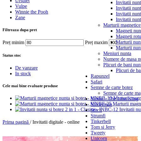
Ursulet
Invitatii nun
Vulpe
Invitatii nun
Winnie the Pooh
Invitatii nun
Zane
Invitatii nun
Marturii magnetice
Filtreaza dupa pret
Magneti nun
Magneti rotu
Marturii nun
Preț minim
Preț maxim
Marturii nun
Meniuri nunta
Status stoc
Numere de masa n
Plicuri de bani nun
De vanzare
Plicuri de ba
In stock
Rapunzel
Safari
Cele mai bine evaluate produse
Semne de carte botez
Semne de carte mag
Marturii mag
Simba – The Lion King
Marturii magn
Spiderman
Invitatii n
Stitch
Strumfi
Tinkerbell
Prima pagină
/
Invitatii digitale - online
Tom si Jerry
Tweety
Unicorn