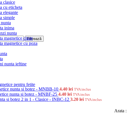
ta clasice
ta cu eticheta
ta elegante
ta simple
 nunta
ta inima
nzi nunta
ta magnetice citate
Filtrează
ta magnetice cu poza
unta
ta
ni nunta ieftine
netice pentru fetite
netice nunta si botez - MNBB-10
4.40
lei
TVA inclus
etice nunta si botez - MNBF-25
4.40
lei
TVA inclus
unta si botez 2 in 1 - Clasice - INBC-12
3.20
lei
TVA inclus
Arata