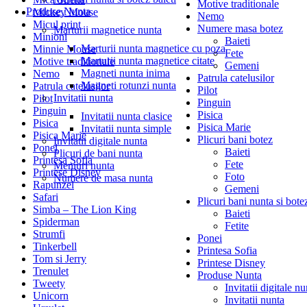
Motive traditionale
Produse Nunta
Mickey Mouse
Nemo
Micul print
Numere masa botez
Marturii magnetice nunta
Minioni
Baieti
Marturii nunta magnetice cu poza
Minnie Mouse
Fete
Marturii nunta magnetice citate
Motive traditionale
Gemeni
Magneti nunta inima
Nemo
Patrula catelusilor
Magneti rotunzi nunta
Patrula catelusilor
Pilot
Invitatii nunta
Pilot
Pinguin
Pinguin
Pisica
Invitatii nunta clasice
Pisica
Pisica Marie
Invitatii nunta simple
Pisica Marie
Plicuri bani botez
Invitatii digitale nunta
Ponei
Baieti
Plicuri de bani nunta
Printesa Sofia
Fete
Meniuri nunta
Printese Disney
Foto
Numere de masa nunta
Rapunzel
Gemeni
Safari
Plicuri bani nunta si bote
Simba – The Lion King
Baieti
Spiderman
Fetite
Strumfi
Ponei
Tinkerbell
Printesa Sofia
Tom si Jerry
Printese Disney
Trenulet
Produse Nunta
Tweety
Invitatii digitale nu
Unicorn
Invitatii nunta