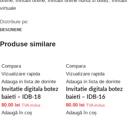
online
,
invitatii online
,
invitatii online nunta si botez
,
invitatii
virtuale
Distribuie pe:
DESCRIERE
Produse similare
Compara
Compara
Vizualizare rapida
Vizualizare rapida
Adauga in lista de dorinte
Adauga in lista de dorinte
Invitatie digitala botez
Invitatie digitala botez
baieti – IDB-18
baieti – IDB-16
80.00
lei
80.00
lei
TVA inclus
TVA inclus
Adaugă în coș
Adaugă în coș