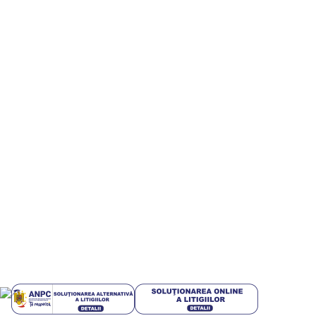
Parteneri
Digitalizare si implementare servicii AI – Inteligenta
Artificiala pt IMM-uri
Informatii utile
Termeni si conditii
Politica de confidentialitate
Politică cookie-uri (UE)
Politica de livrare si retur
Livrari in EUROPA
GDPR
Blog
Plati sigur prin MobilPay