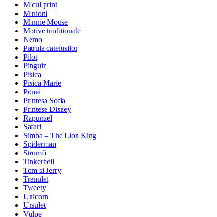
Micul print
Minioni
Minnie Mouse
Motive traditionale
Nemo
Patrula catelusilor
Pilot
Pinguin
Pisica
Pisica Marie
Ponei
Printesa Sofia
Printese Disney
Rapunzel
Safari
Simba – The Lion King
Spiderman
Strumfi
Tinkerbell
Tom si Jerry
Trenulet
Tweety
Unicorn
Ursulet
Vulpe