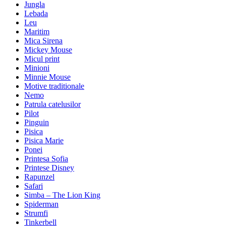
Jungla
Lebada
Leu
Maritim
Mica Sirena
Mickey Mouse
Micul print
Minioni
Minnie Mouse
Motive traditionale
Nemo
Patrula catelusilor
Pilot
Pinguin
Pisica
Pisica Marie
Ponei
Printesa Sofia
Printese Disney
Rapunzel
Safari
Simba – The Lion King
Spiderman
Strumfi
Tinkerbell