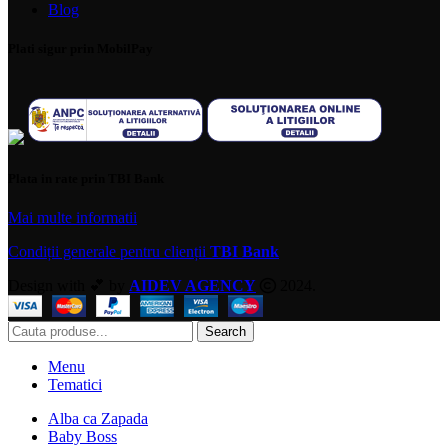
Blog
Plati sigur prin MobilPay
Plata in rate prin TBI Bank
Mai multe informatii
Condiții generale pentru clienții
TBI Bank
Design with 💕 by
AIDEV AGENCY
2024.
Search
Menu
Tematici
Alba ca Zapada
Baby Boss