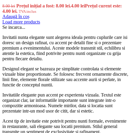
Prețul inițial a fost: 8.00 lei.
4.00
lei
Prețul curent este:
8.00
lei
4.00 lei.
TVA inclus
Adaugă în coș
Load more products
Se incarca...
Invitatii nunta elegante sunt alegerea ideala pentru cuplurile care isi
doresc un design rafinat, cu accent pe detalii fine si o prezentare
premium a evenimentului. Aceste modele transmit stil, echilibru si
atentie la estetica, fiind potrivite pentru nunti organizate cu grija
pentru fiecare detaliu.
Designul elegant se bazeaza pe simplitate controlata si elemente
vizuale bine proportionate. Se folosesc frecvent ornamente discrete,
linii fine, elemente florale stilizate sau accente aurii si perlate, in
functie de conceptul nuntii.
Invitatiile elegante pun accent pe experienta vizuala. Textul este
organizat clar, iar informatiile importante sunt integrate intr-o
compozitie armonioasa. Numele mirilor, data si locatia sunt
prezentate intr-un mod usor de citit, dar si estetic.
Acest tip de invitatie este potrivit pentru nunti formale, evenimente
in restaurante, sali elegante sau locatii premium. Stilul general
transmite un sentiment de exclusivitate si rafinament.