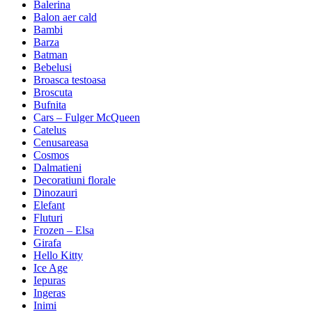
Balerina
Balon aer cald
Bambi
Barza
Batman
Bebelusi
Broasca testoasa
Broscuta
Bufnita
Cars – Fulger McQueen
Catelus
Cenusareasa
Cosmos
Dalmatieni
Decoratiuni florale
Dinozauri
Elefant
Fluturi
Frozen – Elsa
Girafa
Hello Kitty
Ice Age
Iepuras
Ingeras
Inimi