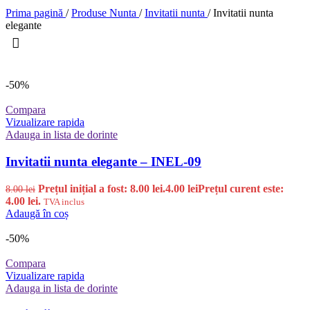
Prima pagină
/
Produse Nunta
/
Invitatii nunta
/
Invitatii nunta
elegante
-50%
Compara
Vizualizare rapida
Adauga in lista de dorinte
Invitatii nunta elegante – INEL-09
Prețul inițial a fost: 8.00 lei.
4.00
lei
Prețul curent este:
8.00
lei
4.00 lei.
TVA inclus
Adaugă în coș
-50%
Compara
Vizualizare rapida
Adauga in lista de dorinte