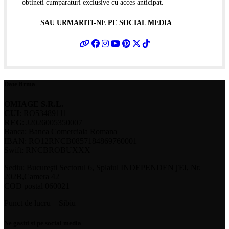
obtineti cumparaturi exclusive cu acces anticipat.
SAU URMARITI-NE PE SOCIAL MEDIA
Date firma
OMIAGE S.R.L.
CUI
: RO53489111
REG
: J2026005350007
Banca: Banca Comerciala Romana
IBAN: RO12RNCB0857184869760001
Swift: RNCBROBUXXX
Sediu: Bucureşti Sectorul 6, Splaiul INDEPENDENŢEI, Nr.
202B,Camera 42
COD postal 060021
Punct de lucru – Sibiu
Ne gasiti si pe social media