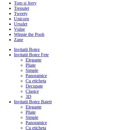
Tom si Jerry
Trenulet
Tweety
Unicorn
Ursulet
Vulpe
Winnie the Pooh
Zane
Invitatii Botez
Invitatii Botez Fete
Elegante
Pliate
Simple
Panoramice
Cu eticheta
Decupate
Clasice
3D
Invitatii Botez Baieti
Elegante
Pliate
Simple
Panoramice
Cu eticheta