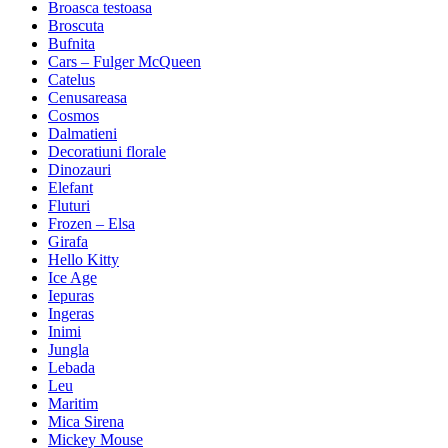
Broasca testoasa
Broscuta
Bufnita
Cars – Fulger McQueen
Catelus
Cenusareasa
Cosmos
Dalmatieni
Decoratiuni florale
Dinozauri
Elefant
Fluturi
Frozen – Elsa
Girafa
Hello Kitty
Ice Age
Iepuras
Ingeras
Inimi
Jungla
Lebada
Leu
Maritim
Mica Sirena
Mickey Mouse