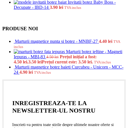
Invitatii botez Baby Boss -
Decupate - IBD-14
3.90
lei
TVA inclus
PRODUSE NOI
Marturii magnetice nunta si botez - MNBF-27
4.40
lei
TVA
inclus
Marturii botez ieftine - Magneti
Iepuras - MBI-83
Prețul inițial a fost:
4.50
lei
4.50 lei.
3.50
lei
Prețul curent este: 3.50 lei.
TVA inclus
Marturii magnetice botez baieti Curcubeu - Unicorn - MCC-
24
4.90
lei
TVA inclus
INREGISTREAZA-TE LA
NEWSLETTER-UL NOSTRU
Inscrieti-va pentru toate stirile despre ultimele noastre oferte si