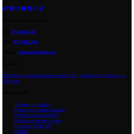
Pentru informatii comenzi
Tel:
0726882286
WH:
0726882286
Email:
comenzi@giftart.ro
Parteneri
Digitalizare si implementare servicii AI – Inteligenta Artificiala pt
IMM-uri
Informatii utile
Termeni si conditii
Politica de confidentialitate
Politică cookie-uri (UE)
Politica de livrare si retur
Livrari in EUROPA
GDPR