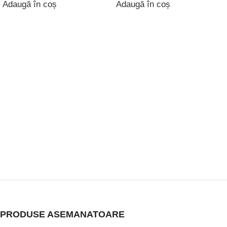
Invitatii botez Minnie Mouse - Decupate - IBD-02
5.40
lei
TVA inclus
Invitatii botez Mickey Mouse - Decupate - IBD-01
5.40
lei
TVA inclus
Invitatii botez Baby Boss - Decupate - IBD-14
3.90
lei
TVA inclus
PRODUSE NOI
Marturii botez ieftine - Magneti Pisicuta Marie - MBI-92
4.50
lei
3.50
lei
TVA inclus
Marturii botez baieti Magneti Nor - Baby Boss - MCN-83