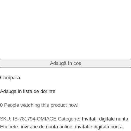
invitatii cununie civila online
,
invitatii de nunta online
,
invitatii digitale nunta
,
invitatii electronice nunta
,
invitatii
nunta digitale
,
invitatii nunta electronice
,
invitatii nunta
online
,
invitatii online nunta
,
mesaj invitatie nunta online
Distribuie pe:
DESCRIERE
Produse similare
Compara
Compara
Vizualizare rapida
Vizualizare rapida
Adauga in lista de dorinte
Adauga in lista de dorinte
Invitatie digitala nunta
Invitatie digitala nunta
– IN-09
– IN-08
80.00
lei
80.00
lei
TVA inclus
TVA inclus