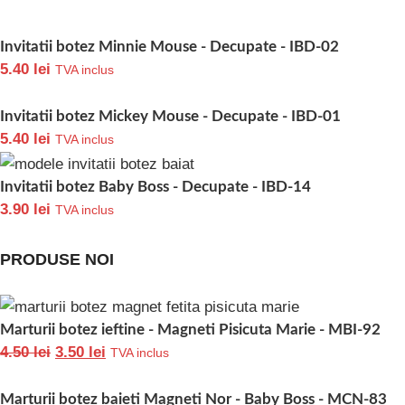
4.90
lei
TVA inclus
Invitatii nunta haioase cu plic Azur - Mire si mireasa - INC-
43
4.70
lei
TVA inclus
INREGISTREAZA-TE LA NEWSLETTER-
UL NOSTRU
Inscrieti-va pentru toate stirile despre ultimele
noastre oferte si obtineti cumparaturi
exclusive cu acces anticipat.
SAU URMARITI-NE PE SOCIAL MEDIA