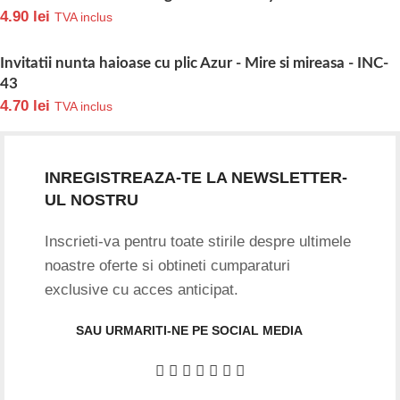
Date firma
GIFTART SHOP SRL
CUI
: 44645556
REG
: J40/12842/2021
Str. Argentina, nr.25
Sector 1, Bucuresti
Punct lucru BUCURESTI
Str. Dimitrie Racovita 25, Ap.01
Ne gasiti si pe social media
Pentru informatii comenzi
Tel:
0726882286
WH:
0726882286