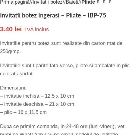
Prima pagină
/
Invitatii botez
/
Baieti
/
Pliate
Invitatii botez Ingerasi – Pliate – IBP-75
3.40
lei
TVA inclus
Invitatiile pentru botez sunt realizate din carton mat de
250g/mp.
Invitatiile sunt tiparite fata-verso, pliate si ambalate in plic
colorat asortat.
Dimensiuni:
– invitatie inchisa – 12,5 x 10 cm
– invitatie deschisa – 21 x 10 cm
– plic – 16 x 11,5 cm
Dupa ce primim comanda, in 24-48 ore (luni-vineri), veti
primi pe WhatsApp sau pe email modelul de invitatie