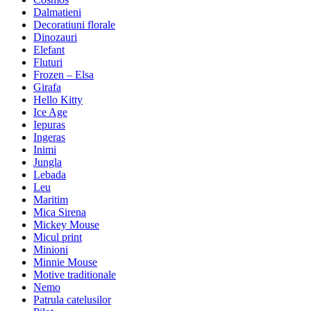
Dalmatieni
Decoratiuni florale
Dinozauri
Elefant
Fluturi
Frozen – Elsa
Girafa
Hello Kitty
Ice Age
Iepuras
Ingeras
Inimi
Jungla
Lebada
Leu
Maritim
Mica Sirena
Mickey Mouse
Micul print
Minioni
Minnie Mouse
Motive traditionale
Nemo
Patrula catelusilor