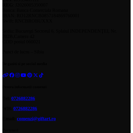
REG
: J2026005350007
Banca: Banca Comerciala Romana
IBAN: RO12RNCB0857184869760001
Swift: RNCBROBUXXX
Sediu: Bucureşti Sectorul 6, Splaiul INDEPENDENŢEI, Nr.
202B,Camera 42
COD postal 060021
Punct de lucru – Sibiu
Ne gasiti si pe social media
Pentru informatii comenzi
Tel:
0726882286
WH:
0726882286
Email:
comenzi@giftart.ro
Parteneri