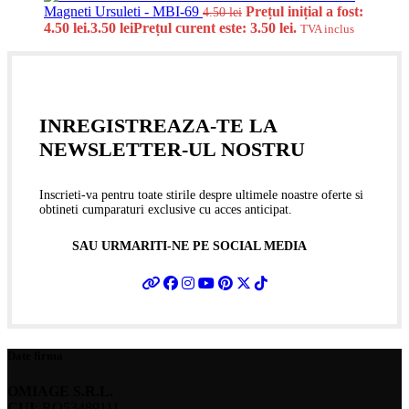
Magneti Ursuleti - MBI-69
Prețul inițial a fost:
4.50
lei
4.50 lei.
3.50
lei
Prețul curent este: 3.50 lei.
TVA inclus
INREGISTREAZA-TE LA
NEWSLETTER-UL NOSTRU
Inscrieti-va pentru toate stirile despre ultimele noastre oferte si
obtineti cumparaturi exclusive cu acces anticipat.
SAU URMARITI-NE PE SOCIAL MEDIA
Date firma
OMIAGE S.R.L.
CUI
: RO53489111