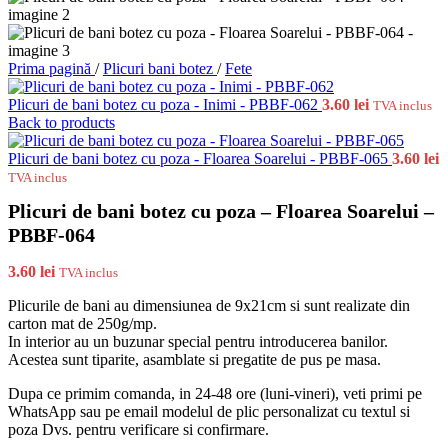
Prima pagină
/
Plicuri bani botez
/
Fete
Plicuri de bani botez cu poza - Inimi - PBBF-062
3.60
lei
TVA inclus
Back to products
Plicuri de bani botez cu poza - Floarea Soarelui - PBBF-065
3.60
lei
TVA inclus
Plicuri de bani botez cu poza – Floarea Soarelui –
PBBF-064
3.60
lei
TVA inclus
Plicurile de bani au dimensiunea de 9x21cm si sunt realizate din
carton mat de 250g/mp.
In interior au un buzunar special pentru introducerea banilor.
Acestea sunt tiparite, asamblate si pregatite de pus pe masa.
Dupa ce primim comanda, in 24-48 ore (luni-vineri), veti primi pe
WhatsApp sau pe email modelul de plic personalizat cu textul si
poza Dvs. pentru verificare si confirmare.