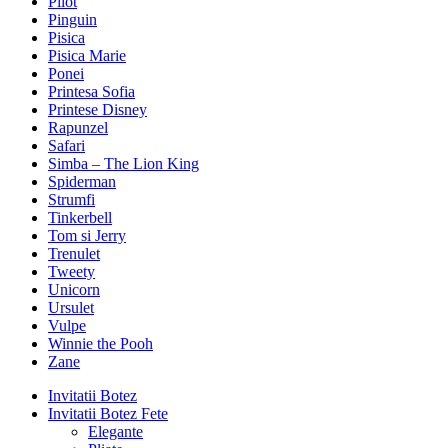
Pilot
Pinguin
Pisica
Pisica Marie
Ponei
Printesa Sofia
Printese Disney
Rapunzel
Safari
Simba – The Lion King
Spiderman
Strumfi
Tinkerbell
Tom si Jerry
Trenulet
Tweety
Unicorn
Ursulet
Vulpe
Winnie the Pooh
Zane
Invitatii Botez
Invitatii Botez Fete
Elegante