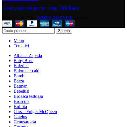
Condiții generale pentru clienții
TBI Bank
Design with 💕 by
AIDEV AGENCY
2024.
Search
Menu
Tematici
Alba ca Zapada
Baby Boss
Balerina
Balon aer cald
Bambi
Barza
Batman
Bebelusi
Broasca testoasa
Broscuta
Bufnita
Cars – Fulger McQueen
Catelus
Cenusareasa
Cosmos