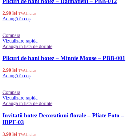
Plicuri de bani botez – Dalmatieni – PBB-012
2.90
lei
TVA inclus
Adaugă în coș
Compara
Vizualizare rapida
Adauga in lista de dorinte
Plicuri de bani botez – Minnie Mouse – PBB-001
2.90
lei
TVA inclus
Adaugă în coș
Compara
Vizualizare rapida
Adauga in lista de dorinte
Invitatii botez Decoratiuni florale – Pliate Foto –
IBPF-03
3.90
lei
TVA inclus