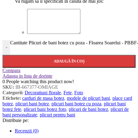
Va rugam sa il specificati in casuta de mai jos:
Cantitate Plicuri de bani botez cu poza - Floarea Soarelui - PBBF
-
ADAUGĂ ÎN COȘ
Compara
Adauga in lista de dorinte
0
People watching this product now!
SKU:
IB-667377-OMIAGE
Categorii:
Decoratiuni florale
,
Fete
,
Foto
Etichete:
carduri de masa botez
,
modele de plicuri bani
,
place card
botez
,
plicuri bani botez
,
plicuri bani botez cu poza
,
plicuri bani
botez fete
,
plicuri bani botez foto
,
plicuri de bani botez
,
plicuri de
bani personalizate
,
plicuri pentru bani
Distribuie pe:
Recenzii (0)