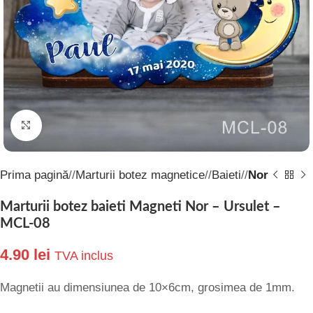
Click to enlarge
Prima pagină
/
Marturii botez magnetice
/
Baieti
/
Nor
Marturii botez baieti Magneti Nor – Ursulet –
MCL-08
4.90
lei
TVA inclus
Magnetii au dimensiunea de 10×6cm, grosimea de 1mm.