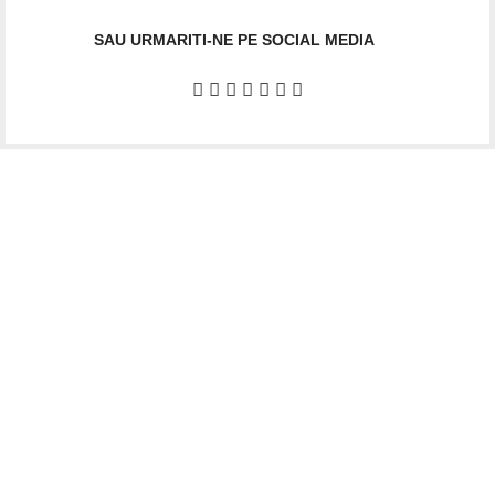
SAU URMARITI-NE PE SOCIAL MEDIA
Date firma
GIFTART SHOP SRL
CUI
: 44645556
REG
: J40/12842/2021
Str. Argentina, nr.25
Sector 1, Bucuresti
Punct lucru BUCURESTI
Str. Dimitrie Racovita 25, Ap.01
Ne gasiti si pe social media