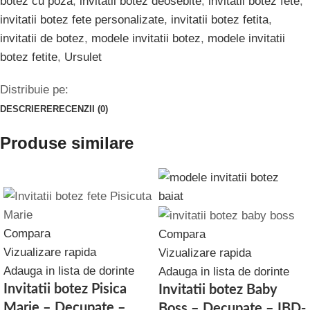
botez cu poza
,
invitatii botez deosebite
,
invitatii botez fete
,
invitatii botez fete personalizate
,
invitatii botez fetita
,
invitatii de botez
,
modele invitatii botez
,
modele invitatii
botez fetite
,
Ursulet
Distribuie pe:
DESCRIERE
RECENZII (0)
Produse similare
Compara
Compara
Vizualizare rapida
Vizualizare rapida
Adauga in lista de dorinte
Adauga in lista de dorinte
Invitatii botez Pisica
Invitatii botez Baby
Marie – Decupate –
Boss – Decupate – IBD-