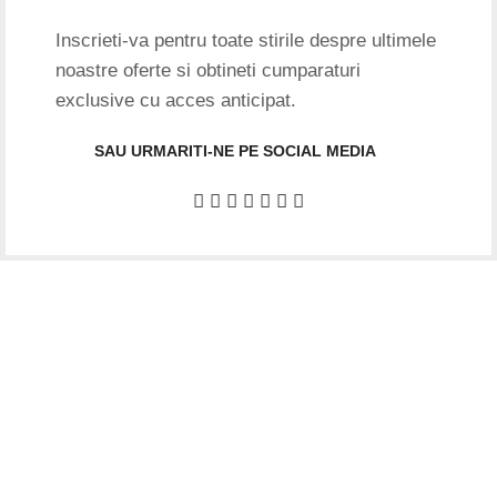
Inscrieti-va pentru toate stirile despre ultimele
noastre oferte si obtineti cumparaturi
exclusive cu acces anticipat.
SAU URMARITI-NE PE SOCIAL MEDIA
Date firma
GIFTART SHOP SRL
CUI
: 44645556
REG
: J40/12842/2021
Str. Argentina, nr.25
Sector 1, Bucuresti
Punct lucru BUCURESTI