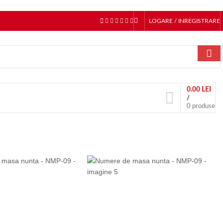
LOGARE / INREGISTRARE
0.00
LEI
/
0
produse