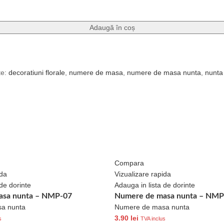
Adaugă în coș
te:
decoratiuni florale
,
numere de masa
,
numere de masa nunta
,
nunta
Compara
ida
Vizualizare rapida
de dorinte
Adauga in lista de dorinte
asa nunta – NMP-07
Numere de masa nunta – NMP
a nunta
Numere de masa nunta
3.90
lei
s
TVA inclus