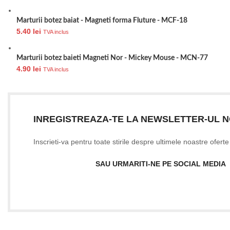
Marturii botez baiat - Magneti forma Fluture - MCF-18
5.40
lei
TVA inclus
Marturii botez baieti Magneti Nor - Mickey Mouse - MCN-77
4.90
lei
TVA inclus
INREGISTREAZA-TE LA NEWSLETTER-UL 
Inscrieti-va pentru toate stirile despre ultimele noastre ofert
SAU URMARITI-NE PE SOCIAL MEDIA
Date firma
GIFTART SHOP SRL