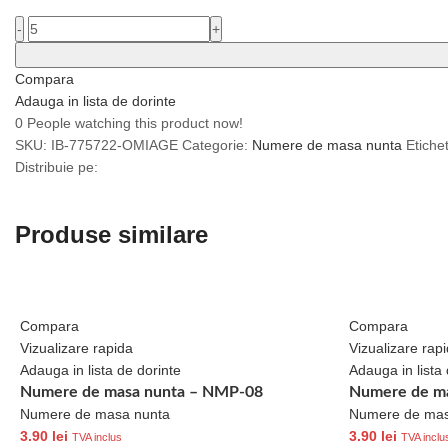
-
+
Compara
Adauga in lista de dorinte
0
People watching this product now!
SKU:
IB-775722-OMIAGE
Categorie:
Numere de masa nunta
Etiche
Distribuie pe:
Produse similare
Compara
Compara
Vizualizare rapida
Vizualizare rap
Adauga in lista de dorinte
Adauga in lista 
Numere de masa nunta – NMP-08
Numere de m
Numere de masa nunta
Numere de mas
3.90
lei
3.90
lei
TVA inclus
TVA inclu