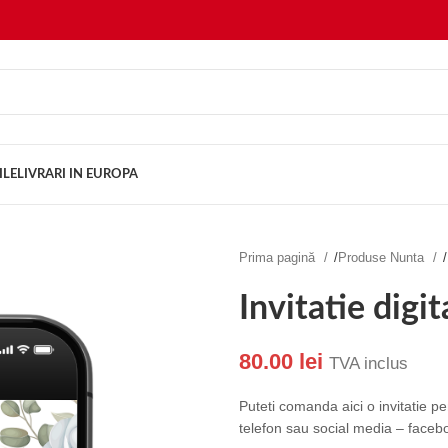
ILE
LIVRARI IN EUROPA
Prima pagină
/
Produse Nunta
/
Invitatie digi
80.00
lei
TVA inclus
Puteti comanda aici o invitatie pe
telefon sau social media – facebo