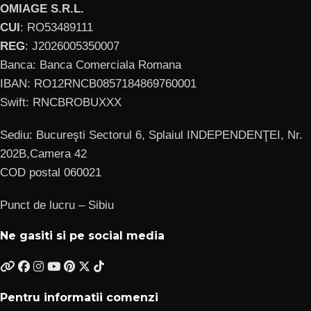
OMIAGE S.R.L.
CUI
: RO53489111
REG
: J2026005350007
Banca: Banca Comerciala Romana
IBAN: RO12RNCB0857184869760001
Swift: RNCBROBUXXX
Sediu: Bucureşti Sectorul 6, Splaiul INDEPENDENŢEI, Nr.
202B,Camera 42
COD postal 060021
Punct de lucru – Sibiu
Ne gasiti si pe social media
Pentru informatii comenzi