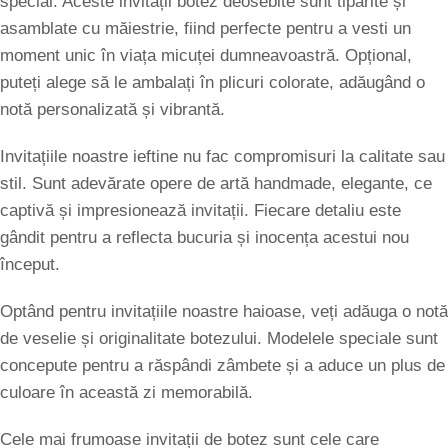
special. Aceste invitații botez deosebite sunt tipărite și
asamblate cu măiestrie, fiind perfecte pentru a vesti un
moment unic în viața micuței dumneavoastră. Opțional,
puteți alege să le ambalați în plicuri colorate, adăugând o
notă personalizată și vibrantă.
Invitațiile noastre ieftine nu fac compromisuri la calitate sau
stil. Sunt adevărate opere de artă handmade, elegante, ce
captivă și impresionează invitații. Fiecare detaliu este
gândit pentru a reflecta bucuria și inocența acestui nou
început.
Optând pentru invitațiile noastre haioase, veți adăuga o notă
de veselie și originalitate botezului. Modelele speciale sunt
concepute pentru a răspândi zâmbete și a aduce un plus de
culoare în această zi memorabilă.
Cele mai frumoase invitații de botez sunt cele care