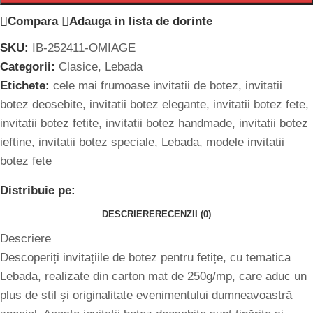
Compara
Adauga in lista de dorinte
SKU:
IB-252411-OMIAGE
Categorii:
Clasice
,
Lebada
Etichete:
cele mai frumoase invitatii de botez
,
invitatii
botez deosebite
,
invitatii botez elegante
,
invitatii botez fete
,
invitatii botez fetite
,
invitatii botez handmade
,
invitatii botez
ieftine
,
invitatii botez speciale
,
Lebada
,
modele invitatii
botez fete
Distribuie pe:
DESCRIERE
RECENZII (0)
Descriere
Descoperiți invitațiile de botez pentru fetițe, cu tematica
Lebada, realizate din carton mat de 250g/mp, care aduc un
plus de stil și originalitate evenimentului dumneavoastră