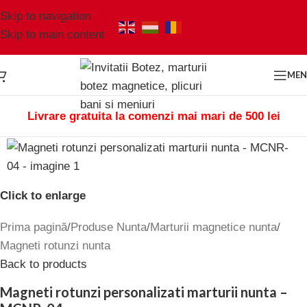
Skip to navigation
Skip to main content
ME
Livrare gratuita la comenzi mai mari de 500 lei
Click to enlarge
Prima pagină
/
Produse Nunta
/
Marturii magnetice nunta
/
Magneti rotunzi nunta
Back to products
Magneti rotunzi personalizati marturii nunta –