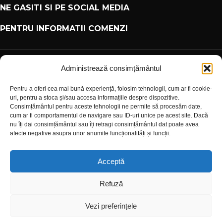
NE GASITI SI PE SOCIAL MEDIA
PENTRU INFORMATII COMENZI
Administrează consimțământul
PARTENERI
Pentru a oferi cea mai bună experiență, folosim tehnologii, cum ar fi cookie-
INFORMATII UTILE
uri, pentru a stoca și/sau accesa informațiile despre dispozitive.
Consimțământul pentru aceste tehnologii ne permite să procesăm date,
PLATI SIGUR PRIN MOBILPAY
cum ar fi comportamentul de navigare sau ID-uri unice pe acest site. Dacă
nu îți dai consimțământul sau îți retragi consimțământul dat poate avea
afecte negative asupra unor anumite funcționalități și funcții.
PLATA IN RATE PRIN TBI BANK
Acceptă
Design with 💕 by
AIDEV AGENCY
2024.
Refuză
Vezi preferințele