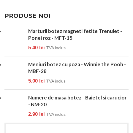
PRODUSE NOI
Marturii botez magneti fetite Trenulet -
Ponei roz - MFT-15
5.40
lei
TVA inclus
Meniuri botez cu poza - Winnie the Pooh -
MBF-28
5.00
lei
TVA inclus
Numere de masa botez - Baietel si carucior
- NM-20
2.90
lei
TVA inclus