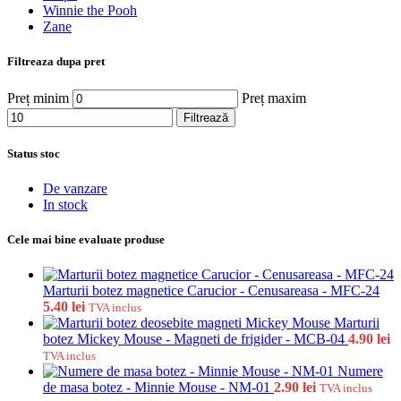
Winnie the Pooh
Zane
Filtreaza dupa pret
Preț minim
Preț maxim
Filtrează
Status stoc
De vanzare
In stock
Cele mai bine evaluate produse
Marturii botez magnetice Carucior - Cenusareasa - MFC-24
5.40
lei
TVA inclus
Marturii
botez Mickey Mouse - Magneti de frigider - MCB-04
4.90
lei
TVA inclus
Numere
de masa botez - Minnie Mouse - NM-01
2.90
lei
TVA inclus