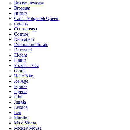
Broasca testoasa
Broscuta
Bufnita
Cars – Fulger McQueen
Catelus
Cenusareasa
Cosmos
Dalmatieni
Decoratiuni florale
Dinozauri
Elefant
Fluturi
Frozen – Elsa
Girafa
Hello Kitty
Ice Age
Iepuras
Ingeras
Inimi
Jungla
Lebada
Leu
Maritim
Mica Sirena
Mickey Mouse