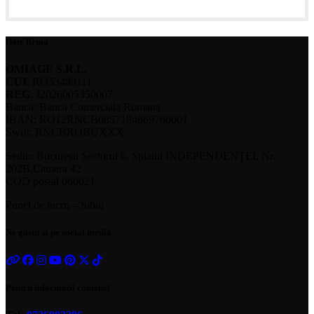
Date firma
OMIAGE S.R.L.
CUI
: RO53489111
REG
: J2026005350007
Banca: Banca Comerciala Romana
IBAN: RO12RNCB0857184869760001
Swift: RNCBROBUXXX
Sediu: Bucureşti Sectorul 6, Splaiul INDEPENDENŢEI, Nr.
202B,Camera 42
COD postal 060021
Punct de lucru – Sibiu
Ne gasiti si pe social media
Pentru informatii comenzi