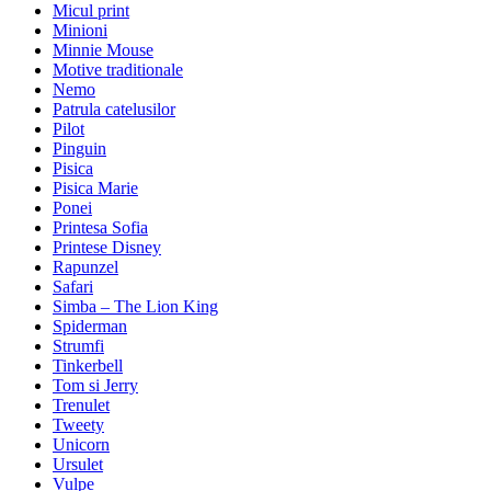
Micul print
Minioni
Minnie Mouse
Motive traditionale
Nemo
Patrula catelusilor
Pilot
Pinguin
Pisica
Pisica Marie
Ponei
Printesa Sofia
Printese Disney
Rapunzel
Safari
Simba – The Lion King
Spiderman
Strumfi
Tinkerbell
Tom si Jerry
Trenulet
Tweety
Unicorn
Ursulet
Vulpe