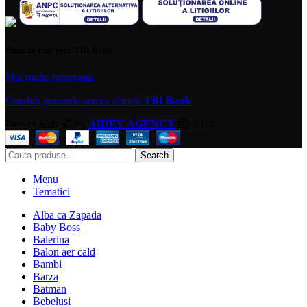
Plata in rate prin TBI Bank
Mai multe informatii
Condiții generale pentru clienții
TBI Bank
Design with 💕 by
AIDEV AGENCY
2024.
Search
Menu
Tematici
Alba ca Zapada
Baby Boss
Balerina
Balon aer cald
Bambi
Barza
Batman
Bebelusi