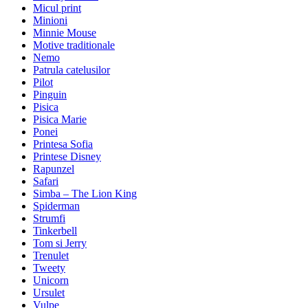
Micul print
Minioni
Minnie Mouse
Motive traditionale
Nemo
Patrula catelusilor
Pilot
Pinguin
Pisica
Pisica Marie
Ponei
Printesa Sofia
Printese Disney
Rapunzel
Safari
Simba – The Lion King
Spiderman
Strumfi
Tinkerbell
Tom si Jerry
Trenulet
Tweety
Unicorn
Ursulet
Vulpe