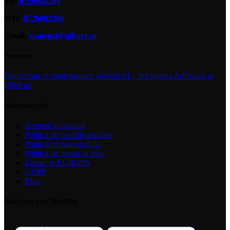
Tel:
0726882286
WH:
0726882286
Email:
comenzi@giftart.ro
Parteneri
Digitalizare si implementare servicii AI – Inteligenta Artificiala pt
IMM-uri
Informatii utile
Termeni si conditii
Politica de confidentialitate
Politică cookie-uri (UE)
Politica de livrare si retur
Livrari in EUROPA
GDPR
Blog
Plati sigur prin MobilPay