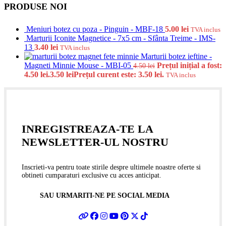
PRODUSE NOI
Meniuri botez cu poza - Pinguin - MBF-18
5.00
lei
TVA inclus
Marturii Iconite Magnetice - 7x5 cm - Sfânta Treime - IMS-
13
3.40
lei
TVA inclus
Marturii botez ieftine -
Magneti Minnie Mouse - MBI-05
Prețul inițial a fost:
4.50
lei
4.50 lei.
3.50
lei
Prețul curent este: 3.50 lei.
TVA inclus
INREGISTREAZA-TE LA
NEWSLETTER-UL NOSTRU
Inscrieti-va pentru toate stirile despre ultimele noastre oferte si
obtineti cumparaturi exclusive cu acces anticipat.
SAU URMARITI-NE PE SOCIAL MEDIA