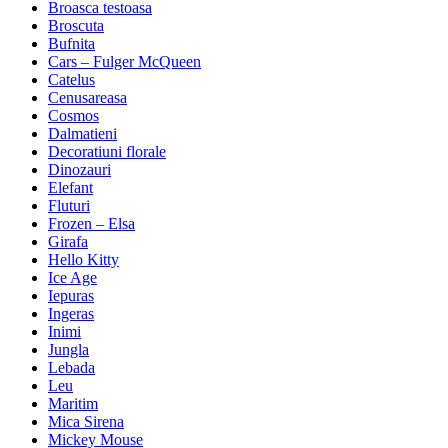
Broasca testoasa
Broscuta
Bufnita
Cars – Fulger McQueen
Catelus
Cenusareasa
Cosmos
Dalmatieni
Decoratiuni florale
Dinozauri
Elefant
Fluturi
Frozen – Elsa
Girafa
Hello Kitty
Ice Age
Iepuras
Ingeras
Inimi
Jungla
Lebada
Leu
Maritim
Mica Sirena
Mickey Mouse