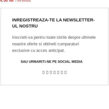
4.50
lei
TVA inclus
INREGISTREAZA-TE LA NEWSLETTER-
UL NOSTRU
Inscrieti-va pentru toate stirile despre ultimele
noastre oferte si obtineti cumparaturi
exclusive cu acces anticipat.
SAU URMARITI-NE PE SOCIAL MEDIA
Date firma
GIFTART SHOP SRL
CUI
: 44645556
REG
: J40/12842/2021