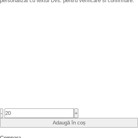
personalizat cu textul Dvs. pentru verificare si confirmare.
-
+
Adaugă în coș
Compara