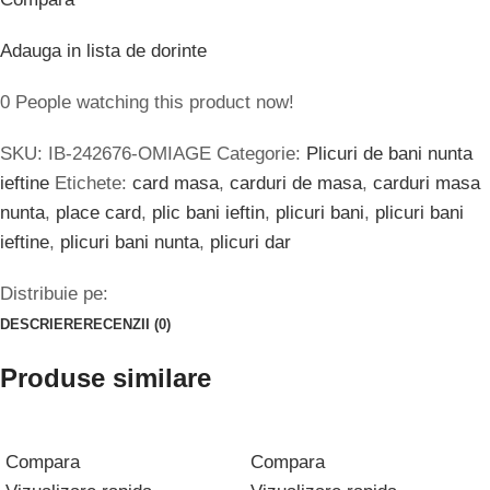
Adauga in lista de dorinte
0
People watching this product now!
SKU:
IB-242676-OMIAGE
Categorie:
Plicuri de bani nunta
ieftine
Etichete:
card masa
,
carduri de masa
,
carduri masa
nunta
,
place card
,
plic bani ieftin
,
plicuri bani
,
plicuri bani
ieftine
,
plicuri bani nunta
,
plicuri dar
Distribuie pe:
DESCRIERE
RECENZII (0)
Produse similare
Compara
Compara