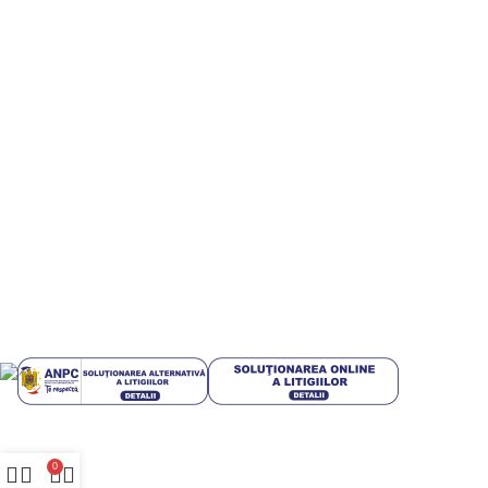
Artificiala pt IMM-uri
Informatii utile
Termeni si conditii
Politica de confidentialitate
Politică cookie-uri (UE)
Politica de livrare si retur
Livrari in EUROPA
GDPR
Blog
Plati sigur prin MobilPay
Plata in rate prin TBI Bank
Mai multe informatii
0