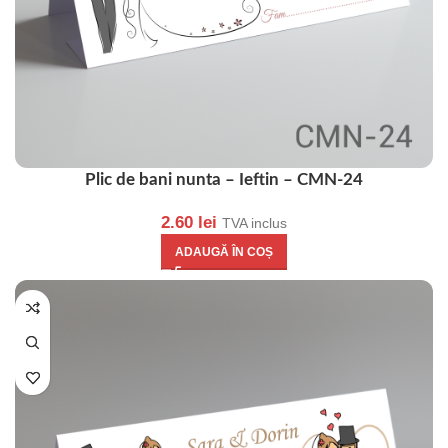
Plic de bani nunta – Ieftin – CMN-24
2.60
lei
TVA inclus
ADAUGĂ ÎN COȘ