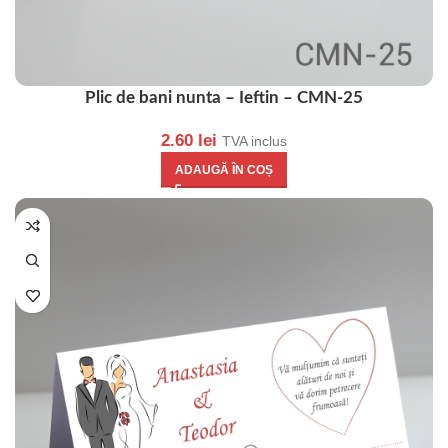
Plic de bani nunta – Ieftin – CMN-25
2.60
lei
TVA inclus
ADAUGĂ ÎN COȘ