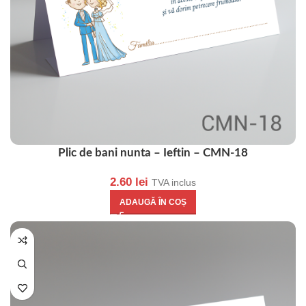
Plic de bani nunta – Ieftin – CMN-18
2.60
lei
TVA inclus
ADAUGĂ ÎN COȘ