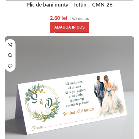
Plic de bani nunta – Ieftin – CMN-26
2.60
lei
TVA inclus
ADAUGĂ ÎN COȘ