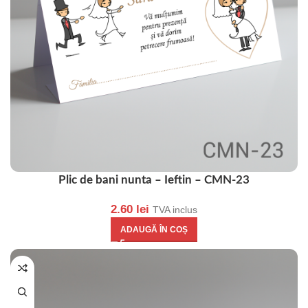
Plic de bani nunta – Ieftin – CMN-23
2.60
lei
TVA inclus
ADAUGĂ ÎN COȘ