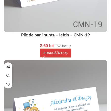
Plic de bani nunta – Ieftin – CMN-19
2.60
lei
TVA inclus
ADAUGĂ ÎN COȘ