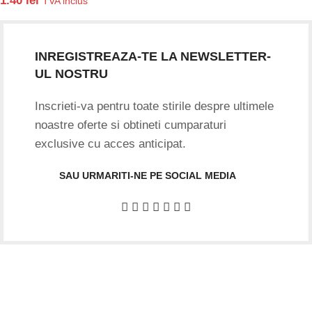
1.40
lei
TVA inclus
INREGISTREAZA-TE LA NEWSLETTER-
UL NOSTRU
Inscrieti-va pentru toate stirile despre ultimele
noastre oferte si obtineti cumparaturi
exclusive cu acces anticipat.
SAU URMARITI-NE PE SOCIAL MEDIA
Date firma
GIFTART SHOP SRL
CUI
: 44645556
REG
: J40/12842/2021