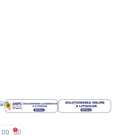
Artificiala pt IMM-uri
Informatii utile
Termeni si conditii
Politica de confidentialitate
Politică cookie-uri (UE)
Politica de livrare si retur
Livrari in EUROPA
GDPR
Blog
Plati sigur prin MobilPay
Plata in rate prin TBI Bank
Mai multe informatii
0