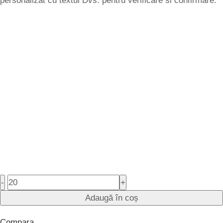
personalizat cu textul Dvs. pentru verificare si confirmare.
-
+
Adaugă în coș
Compara