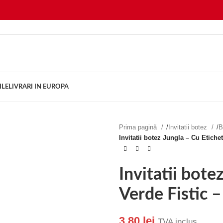
ILE
LIVRARI IN EUROPA
Prima pagină
/
Invitatii botez
/
B
Invitatii botez Jungla – Cu Etichet
Invitatii bote
Verde Fistic 
3.80
lei
TVA inclus