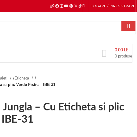
LOGARE / INREGISTRARE
0.00
LEI
0
produse
aieti
/
Eticheta
/
a si plic Verde Fistic – IBE-31
z Jungla – Cu Eticheta si plic
– IBE-31