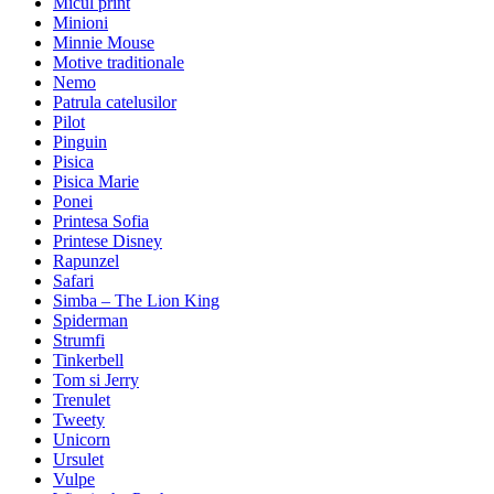
Micul print
Minioni
Minnie Mouse
Motive traditionale
Nemo
Patrula catelusilor
Pilot
Pinguin
Pisica
Pisica Marie
Ponei
Printesa Sofia
Printese Disney
Rapunzel
Safari
Simba – The Lion King
Spiderman
Strumfi
Tinkerbell
Tom si Jerry
Trenulet
Tweety
Unicorn
Ursulet
Vulpe