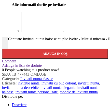
Alte informatii dorite pe invitatie
Cantitate Invitatii nunta haioase cu plic Ivoire - Mire si mireasa -
-
ADAUGĂ ÎN COȘ
Compara
Adauga in lista de dorinte
0
People watching this product now!
SKU:
IB-477443-OMIAGE
Categorie:
Invitatii nunta clasice
Etichete:
invitatie nunta
,
invitatii cu plic colorat
,
invitatii nunta
,
invitatii nunta deosebite
,
invitatii nunta elegante
,
invitatii nunta
haioase
,
invitatii nunta personalizate
,
modele de invitatii nunta
Distribuie pe:
Descriere