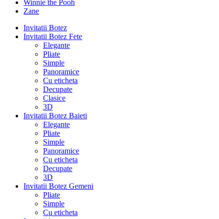
Winnie the Pooh
Zane
Invitatii Botez
Invitatii Botez Fete
Elegante
Pliate
Simple
Panoramice
Cu eticheta
Decupate
Clasice
3D
Invitatii Botez Baieti
Elegante
Pliate
Simple
Panoramice
Cu eticheta
Decupate
3D
Invitatii Botez Gemeni
Pliate
Simple
Cu eticheta