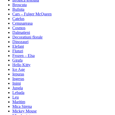
Broasca testoasa
Broscuta
Bufnita
Cars – Fulger McQueen
Catelus
Cenusareasa
Cosmos
Dalmatieni
Decoratiuni florale
Dinozauri
Elefant
Fluturi
Frozen – Elsa
Girafa
Hello Kitty
Ice Age
Iepuras
Ingeras
Inimi
Jungla
Lebada
Leu
Maritim
Mica Sirena
Mickey Mouse