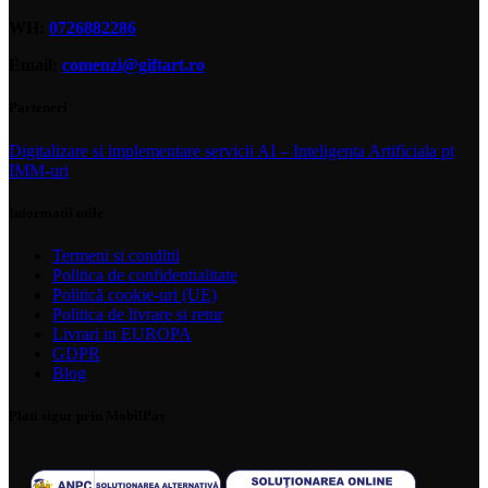
WH:
0726882286
Email:
comenzi@giftart.ro
Parteneri
Digitalizare si implementare servicii AI – Inteligenta Artificiala pt
IMM-uri
Informatii utile
Termeni si conditii
Politica de confidentialitate
Politică cookie-uri (UE)
Politica de livrare si retur
Livrari in EUROPA
GDPR
Blog
Plati sigur prin MobilPay