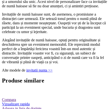
și a umorului său unic. Acest nivel de personalizare face ca invitațiile
de nuntă haioase să fie nu doar anunțuri, ci și amintiri prețioase.
Invitațiile de nuntă haioase sunt, de asemenea, o promisiune a
distracției care urmează. Ele setează tonul pentru o nuntă plină de
râsete, dans și momente neașteptate. Oaspeții vor ști de la început că
participă la un eveniment special, unde bucuria și dragostea sunt
celebrate cu umor și lejeritate.
Alegând invitațiile de nuntă haioase, optați pentru originalitate și
deschiderea spre un eveniment memorabil. Ele reprezintă modul
perfect de a împărtăși fericirea voastră într-un mod autentic și
distractiv. Invitațiile voastre vor fi, cu siguranță, un subiect de
conversație printre oaspeți, anticipând o zi de nuntă care va fi la fel
de vibrantă și plină de viață ca și voi.
Alte modele de
invitatii nunta >>
Produse similare
Compara
Vizualizare rapida
Adauga in lista de dorinte