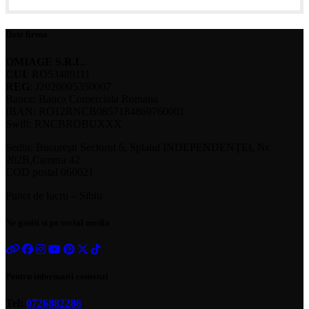
Date firma
OMIAGE S.R.L.
CUI
: RO53489111
REG
: J2026005350007
Banca: Banca Comerciala Romana
IBAN: RO12RNCB0857184869760001
Swift: RNCBROBUXXX
Sediu: Bucureşti Sectorul 6, Splaiul INDEPENDENŢEI, Nr.
202B,Camera 42
COD postal 060021
Punct de lucru – Sibiu
Ne gasiti si pe social media
Pentru informatii comenzi
Tel:
0726882286