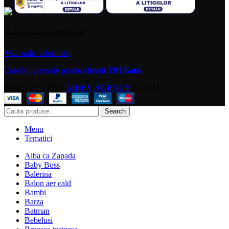
Plata in rate prin TBI Bank
Mai multe informatii
Condiții generale pentru clienții
TBI Bank
Design with 💕 by
AIDEV AGENCY
2024.
Search
Menu
Tematici
Alba ca Zapada
Baby Boss
Balerina
Balon aer cald
Bambi
Barza
Batman
Bebelusi