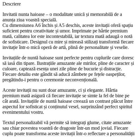
Descriere
Invitatii nunta haioase – o modalitate unică și memorabilă de a
anunța ziua voastră specială.
Cu dimensiunea A6 închis și A5 deschis, aceste invitații oferă spațiu
suficient pentru creativitate și umor. Imprimate pe hârtie premium
mată, calitatea lor este incontestabilă, iar textura mată adaugă o notă
de sofisticare. Designul cu mire și mireasă stilizați transformă fiecare
invitație într-o mică operă de artă, plină de personalitate și veselie.
Invitațiile de nuntă haioase sunt perfecte pentru cuplurile care doresc
să iasă din tipare. Ilustrațiile amuzante ale mirilor, pline de caracter și
culoare, captează esența unei zile pline de bucurie și distracție.
Fiecare detaliu este gândit să aducă zâmbete pe fețele oaspeților,
pregătindu-i pentru o ceremonie neconvențională.
Aceste invitații nu sunt doar amuzante, ci și elegante. Hârtia
premium mată asigură că fiecare invitație se simte la fel de bine pe
cât arată. Invitațiile de nuntă haioase creează un contrast plăcut între
aspectul lor sofisticat și conținutul vesel, surprinzând perfect spiritul
evenimentului vostru.
Textul personalizabil vă permite să integrați glume, citate amuzante
sau chiar povestea voastră de dragoste într-un mod jovial. Fiecare
cuplu poate transforma aceste invitații într-o reflectare a personalității