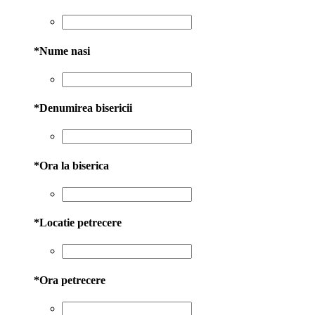
*
Nume nasi
*
Denumirea bisericii
*
Ora la biserica
*
Locatie petrecere
*
Ora petrecere