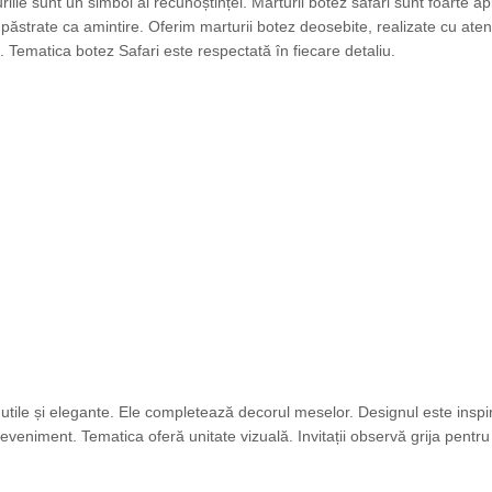
riile sunt un simbol al recunoștinței. Marturii botez safari sunt foarte ap
i păstrate ca amintire. Oferim marturii botez deosebite, realizate cu at
. Tematica botez Safari este respectată în fiecare detaliu.
 utile și elegante. Ele completează decorul meselor. Designul este inspira
veniment. Tematica oferă unitate vizuală. Invitații observă grija pentru 