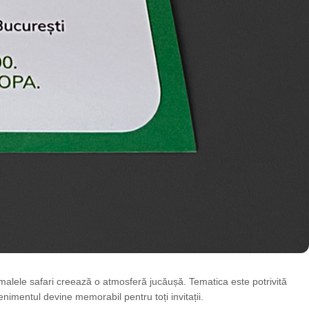
alele safari creează o atmosferă jucăușă. Tematica este potrivită
enimentul devine memorabil pentru toți invitații.