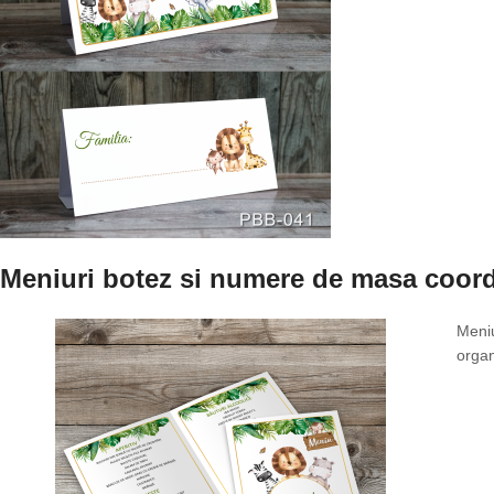
Meniuri botez si numere de masa coor
Meniu
organ