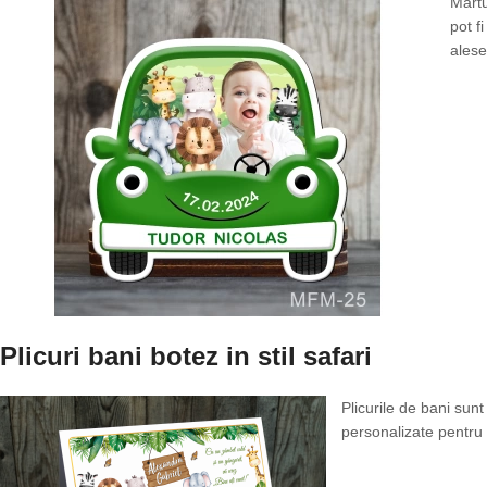
Martu
pot f
alese
Plicuri bani botez in stil safari
Plicurile de bani sunt
personalizate pentru e