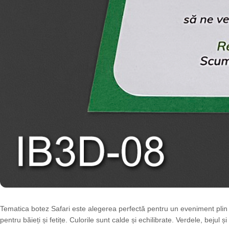
Tematica botez Safari este alegerea perfectă pentru un eveniment plin 
pentru băieți și fetițe. Culorile sunt calde și echilibrate. Verdele, beju