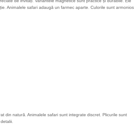
reciate de invitați. Variantele magnetice sunt practice și durabile. Ele
enție. Animalele safari adaugă un farmec aparte. Culorile sunt armonios
t din natură. Animalele safari sunt integrate discret. Plicurile sunt
detalii.