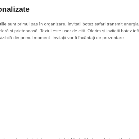
onalizate
ațiile sunt primul pas în organizare. Invitatii botez safari transmit energ
clară și prietenoasă. Textul este ușor de citit. Oferim și invitatii botez 
vizibilă din primul moment. Invitații vor fi încântați de prezentare.