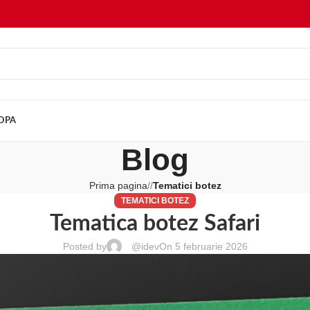
ROPA
Blog
Prima pagina
/
Tematici botez
TEMATICI BOTEZ
Tematica botez Safari
Posted by
@idev
On 5 februarie 2026