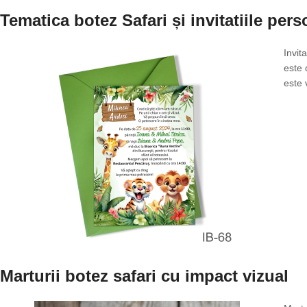
Tematica botez Safari și invitatiile pers
Invit
este 
este 
Marturii botez safari cu impact vizual