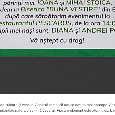
de culoare și veselie. Această tematică aduce natura mai aproape. Anim
l și nuanțele naturale domină decorul. Fiecare element este atent ales. Ev