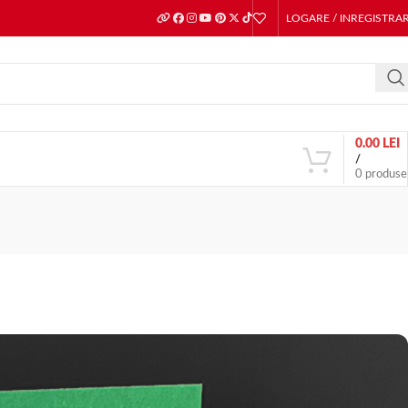
LOGARE / INREGISTRA
0.00
LEI
/
0
produse