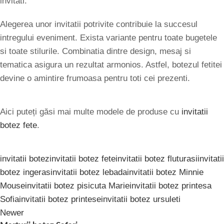
invitati.
Alegerea unor invitatii potrivite contribuie la succesul
intregului eveniment. Exista variante pentru toate bugetele
si toate stilurile. Combinatia dintre design, mesaj si
tematica asigura un rezultat armonios. Astfel, botezul fetitei
devine o amintire frumoasa pentru toti cei prezenti.
Aici puteți găsi mai multe modele de produse cu
invitatii
botez fete
.
invitatii botez
invitatii botez fete
invitatii botez fluturasi
invitatii
botez ingeras
invitatii botez lebada
invitatii botez Minnie
Mouse
invitatii botez pisicuta Marie
invitatii botez printesa
Sofia
invitatii botez printese
invitatii botez ursuleti
Newer