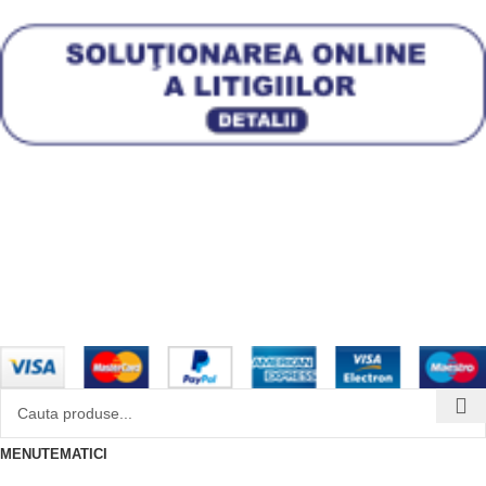
Plata in rate prin TBI Bank
Mai multe informatii
Condiții generale pentru clienții
TBI Bank
Design with 💕 by
AIDEV AGENCY
2024.
MENU
TEMATICI