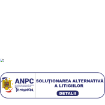
Informatii utile
Termeni si conditii
Politica de confidentialitate
Politică cookie-uri (UE)
Politica de livrare si retur
Livrari in EUROPA
GDPR
Blog
Plati sigur prin MobilPay