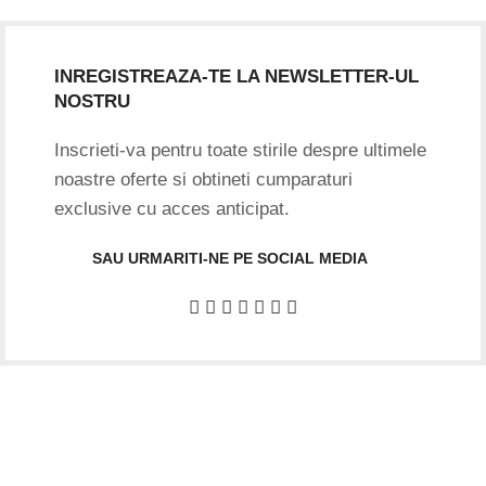
INREGISTREAZA-TE LA NEWSLETTER-UL
NOSTRU
Inscrieti-va pentru toate stirile despre ultimele
noastre oferte si obtineti cumparaturi
exclusive cu acces anticipat.
SAU URMARITI-NE PE SOCIAL MEDIA
Date firma
GIFTART SHOP SRL
CUI
: 44645556
REG
: J40/12842/2021