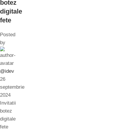
botez
digitale
fete
Posted
by
@idev
26
septembrie
2024
Invitatii
botez
digitale
fete