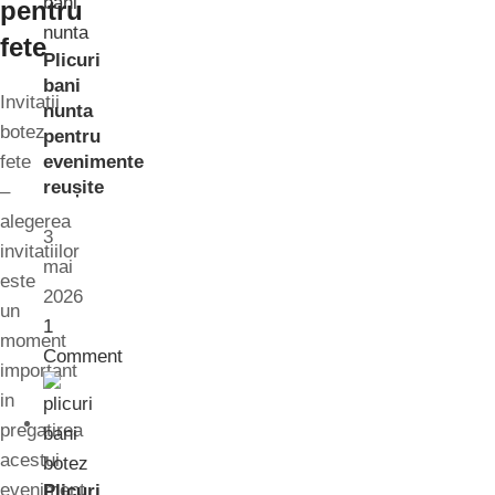
pentru
fete
Plicuri
bani
Invitatii
nunta
botez
pentru
fete
evenimente
reușite
–
alegerea
3
invitatiilor
mai
este
2026
un
1
moment
Comment
important
in
pregatirea
acestui
eveniment
Plicuri