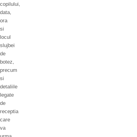
copilului,
data,
ora
si
locul
slujbei
de
botez,
precum
si
detaliile
legate
de
receptia
care
va
urma.