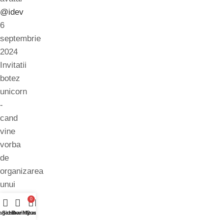
@idev
6
septembrie
2024
Invitatii
botez
unicorn
-
cand
vine
vorba
de
organizarea
unui
botez
0
special,
agazin
Sidebar
Dorinte
My account
Cos