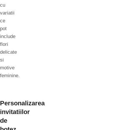
cu
variatii
ce
pot
include
flori
delicate
si
motive
feminine.
Personalizarea
invitatiilor
de
botez