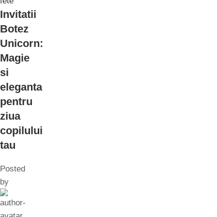
fete
Invitatii
Botez
Unicorn:
Magie
si
eleganta
pentru
ziua
copilului
tau
Posted
by