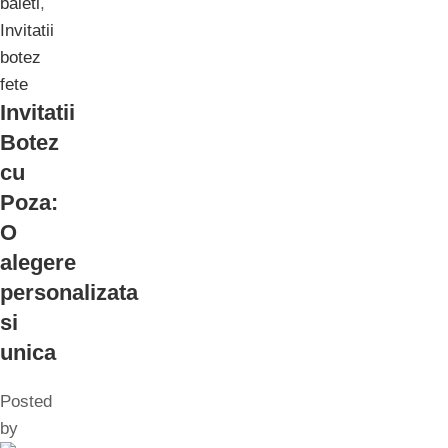
baieti
,
Invitatii
botez
fete
Invitatii
Botez
cu
Poza:
O
alegere
personalizata
si
unica
Posted
by