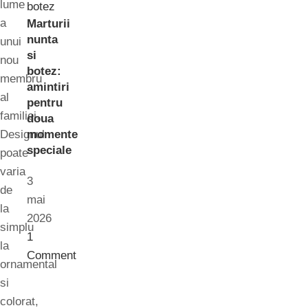
lume
a
Marturii
nunta
unui
si
nou
botez:
membru
amintiri
al
pentru
familiei.
doua
Designul
momente
speciale
poate
varia
3
de
mai
la
2026
simplu
1
la
Comment
ornamental
si
colorat,