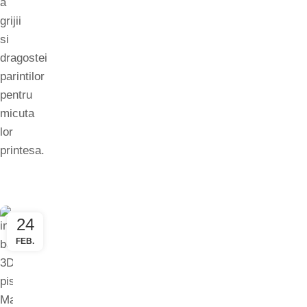
a
grijii
si
dragostei
parintilor
pentru
micuta
lor
printesa.
24
FEB.