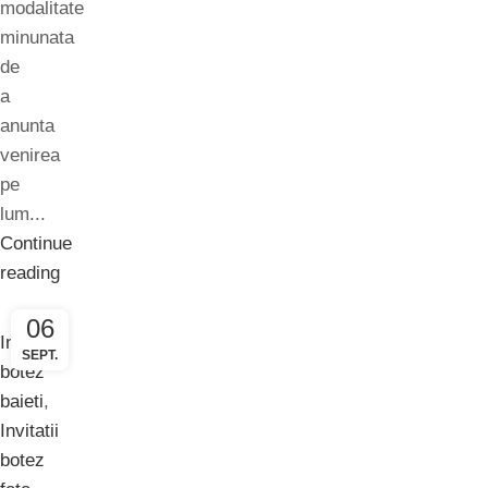
modalitate
minunata
de
a
anunta
venirea
pe
lum...
Continue
reading
06
Invitatii
SEPT.
botez
baieti
,
Invitatii
botez