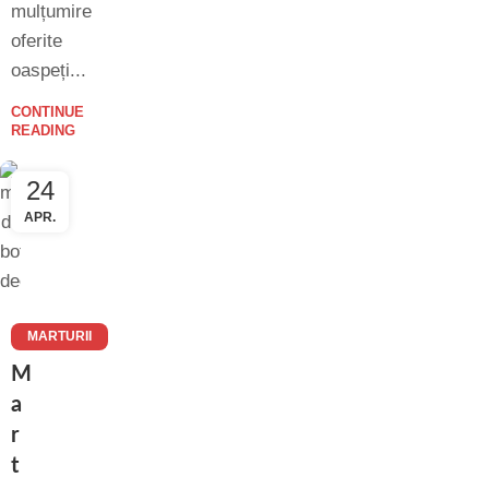
mulțumire
oferite
oaspeți...
CONTINUE
READING
24
APR.
MARTURII
BOTEZ
M
DEOSEBITE
a
r
t