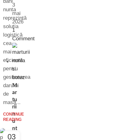
bani
3
nunta
mai
reprezintă
2026
soluția
1
logistică
Comment
cea
mai
eficientă
pentru
gestionarea
darului
M
ar
de
tu
masă...
rii
n
CONTINUE
READING
u
nt
03
a