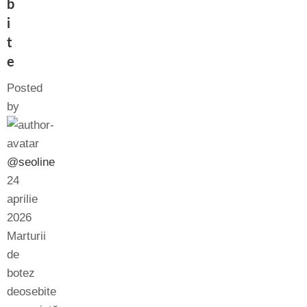
b
i
t
e
Posted
by
@seoline
24
aprilie
2026
Marturii
de
botez
deosebite