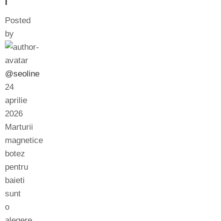
i
Posted
by
@seoline
24
aprilie
2026
Marturii
magnetice
botez
pentru
baieti
sunt
o
alegere