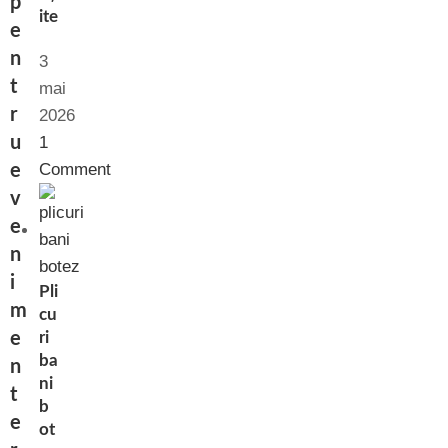
p
ite
e
n
3
t
mai
r
2026
u
1
Comment
e
v
e
n
i
Pli
m
cu
e
ri
ba
n
ni
t
b
e
ot