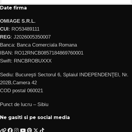
Date firma
OMIAGE S.R.L.
CUI
: RO53489111
REG
: J2026005350007
Banca: Banca Comerciala Romana
IBAN: RO12RNCB0857184869760001
Swift: RNCBROBUXXX
Sediu: Bucureşti Sectorul 6, Splaiul INDEPENDENŢEI, Nr.
202B,Camera 42
COD postal 060021
Punct de lucru – Sibiu
Ne gasiti si pe social media