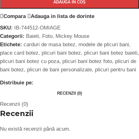
ADAUGĂ ÎN COȘ
Compara
Adauga in lista de dorinte
SKU:
IB-744512-OMIAGE
Categorii:
Baieti
,
Foto
,
Mickey Mouse
Etichete:
carduri de masa botez
,
modele de plicuri bani
,
place card botez
,
plicuri bani botez
,
plicuri bani botez baieti
,
plicuri bani botez cu poza
,
plicuri bani botez foto
,
plicuri de
bani botez
,
plicuri de bani personalizate
,
plicuri pentru bani
Distribuie pe:
RECENZII (0)
Recenzii (0)
Recenzii
Nu există recenzii până acum.