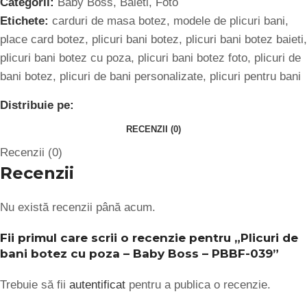
Categorii:
Baby Boss
,
Baieti
,
Foto
Etichete:
carduri de masa botez
,
modele de plicuri bani
,
place card botez
,
plicuri bani botez
,
plicuri bani botez baieti
,
plicuri bani botez cu poza
,
plicuri bani botez foto
,
plicuri de
bani botez
,
plicuri de bani personalizate
,
plicuri pentru bani
Distribuie pe:
RECENZII (0)
Recenzii (0)
Recenzii
Nu există recenzii până acum.
Fii primul care scrii o recenzie pentru „Plicuri de
bani botez cu poza – Baby Boss – PBBF-039”
Trebuie să fii
autentificat
pentru a publica o recenzie.