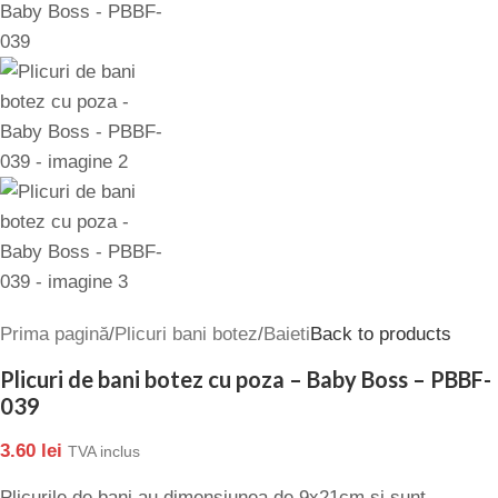
Prima pagină
/
Plicuri bani botez
/
Baieti
Back to products
Plicuri de bani botez cu poza – Baby Boss – PBBF-
039
3.60
lei
TVA inclus
Plicurile de bani au dimensiunea de 9x21cm si sunt