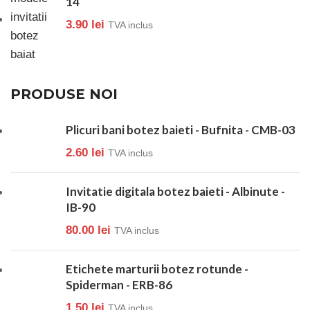
14
3.90
lei
TVA inclus
PRODUSE NOI
Plicuri bani botez baieti - Bufnita - CMB-03
2.60
lei
TVA inclus
Invitatie digitala botez baieti - Albinute -
IB-90
80.00
lei
TVA inclus
Etichete marturii botez rotunde -
Spiderman - ERB-86
1.50
lei
TVA inclus