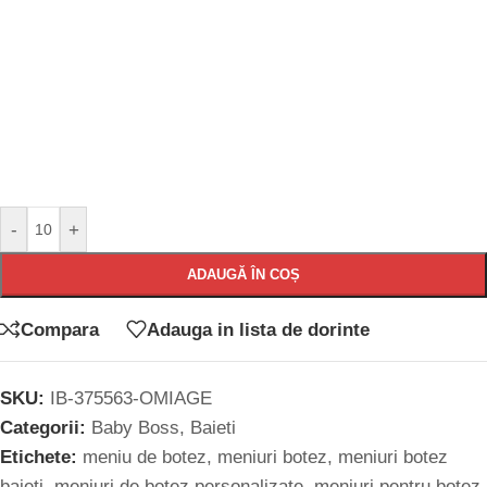
-
+
ADAUGĂ ÎN COȘ
Compara
Adauga in lista de dorinte
SKU:
IB-375563-OMIAGE
Categorii:
Baby Boss
,
Baieti
Etichete:
meniu de botez
,
meniuri botez
,
meniuri botez
baieti
,
meniuri de botez personalizate
,
meniuri pentru botez