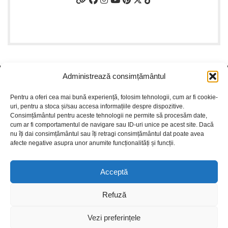
DATE FIRMA
Administrează consimțământul
Pentru a oferi cea mai bună experiență, folosim tehnologii, cum ar fi cookie-
uri, pentru a stoca și/sau accesa informațiile despre dispozitive.
NE GASITI SI PE SOCIAL MEDIA
Consimțământul pentru aceste tehnologii ne permite să procesăm date,
cum ar fi comportamentul de navigare sau ID-uri unice pe acest site. Dacă
PENTRU INFORMATII COMENZI
nu îți dai consimțământul sau îți retragi consimțământul dat poate avea
afecte negative asupra unor anumite funcționalități și funcții.
Acceptă
PARTENERI
Refuză
INFORMATII UTILE
Vezi preferințele
PLATI SIGUR PRIN MOBILPAY