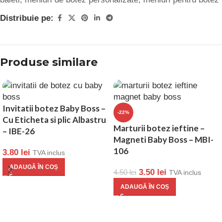
Distribuie pe:
Produse similare
Invitatii botez Baby Boss –
-22%
Cu Eticheta si plic Albastru
Marturii botez ieftine –
– IBE-26
Magneti Baby Boss – MBI-
106
3.80
lei
TVA inclus
ADAUGĂ ÎN COȘ
3.50
lei
4.50
lei
TVA inclus
ADAUGĂ ÎN COȘ