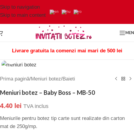
Skip to navigation
Skip to main content
ME
Livrare gratuita la comenzi mai mari de 500 lei
Click to enlarge
Prima pagină
/
Meniuri botez
/
Baieti
Meniuri botez – Baby Boss – MB-50
4.40
lei
TVA inclus
Meniurile pentru botez tip carte sunt realizate din carton
mat de 250g/mp.