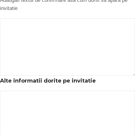
Adaugati textul de confirmare asa cum doriti sa apara pe
invitatie
Alte informatii dorite pe invitatie