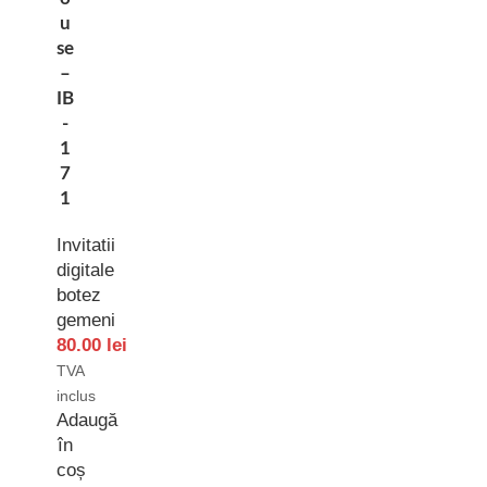
u
se
–
IB
-
1
7
1
Invitatii
digitale
botez
gemeni
80.00
lei
TVA
inclus
Adaugă
în
coș