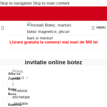
Skip to navigation
Skip to main content
MENU
Livrare gratuita la comenzi mai mari de 500 lei
invitatie online botez
Prima
Alba ca
pagină
Zapada
/
Baby
Produse
Boss
etichetate
„invitatie
Balerina