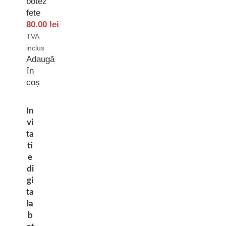
botez
fete
80.00
lei
TVA
inclus
Adaugă
în
coș
In
vi
ta
ti
e
di
gi
ta
la
b