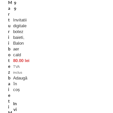
M
9
a
9
r
Invitatii
t
digitale
u
botez
r
baieti
,
i
Balon
i
aer
b
cald
o
80.00
lei
t
e
TVA
z
inclus
Adaugă
b
în
a
coș
i
e
t
In
i
vi
M