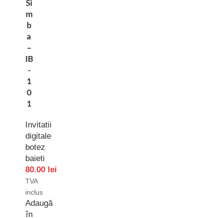
Si
m
b
a
–
IB
-
1
0
1
Invitatii
digitale
botez
baieti
80.00
lei
TVA
inclus
Adaugă
în