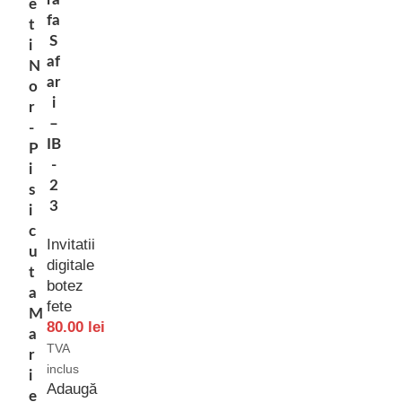
e
fa
t
S
i
af
N
ar
o
i
r
–
-
IB
P
-
i
2
s
3
i
c
Invitatii
u
digitale
t
botez
a
fete
M
80.00
lei
a
TVA
r
inclus
i
Adaugă
e