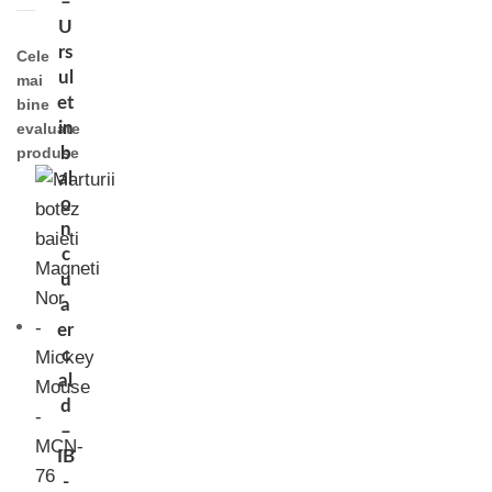
–
U
rs
Cele
ul
mai
et
bine
in
evaluate
produse
b
al
o
n
c
u
a
er
c
al
d
–
IB
-