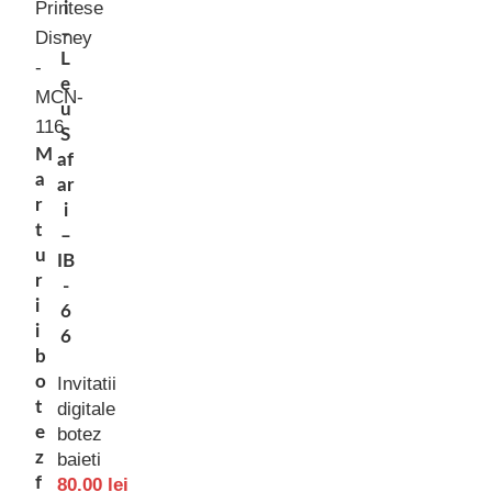
i
–
L
e
u
S
M
af
a
ar
r
i
t
–
u
IB
r
-
i
6
i
6
b
o
Invitatii
t
digitale
e
botez
z
baieti
f
80.00
lei