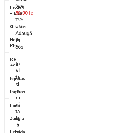
fete
Frozen
80.00
lei
– Elsa
TVA
Girafa
inclus
Adaugă
Hello
în
Kitty
coș
Ice
In
Age
vi
ta
Iepuras
ti
e
Ingeras
di
gi
Inimi
ta
la
Jungla
b
Lebada
ot