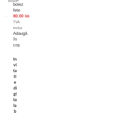
inclus
botez
fete
80.00
lei
TVA
inclus
Adaugă
în
coș
In
vi
ta
ti
e
di
gi
ta
la
b