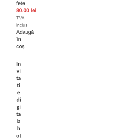
fete
80.00
lei
TVA
inclus
Adaugă
în
coș
In
vi
ta
ti
e
di
gi
ta
la
b
ot