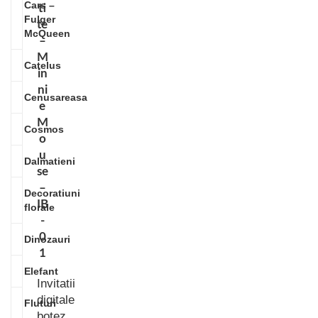
Cars –
ti
Fulger
te
McQueen
–
M
Catelus
in
ni
Cenusareasa
e
M
Cosmos
o
u
Dalmatieni
se
–
Decoratiuni
IB
florale
-
0
Dinozauri
1
Elefant
Invitatii
digitale
Fluturi
botez