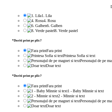
D
1. Lila
4. Rosu
6. Galben
8. Verde pastel
*
Doriti print pe plic?
Fara print
Printesa Sofia si text
Personajul de pe mag
Doar text
*
Doriti print pe plic?
Fara print
1 - Baby Minnie si text
2 - Minnie si text
Personajul de pe mag
Doar text