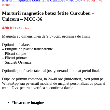
Marturii magnetice botez fetite Curcubeu - MCC-37
4.90
lei
TVA
inclus
Marturii magnetice botez fetite Curcubeu –
Unicorn – MCC-36
4.90
lei
TVA inclus
Magnetii au dimensiunea de 9.5×6cm, grosimea de 1mm.
Optiuni ambalare:
– Pungute de plastic transparente
– Plicuri simple
– Plicuri printate
– Saculeti Organza
Optiunile pot fi selectate mai jos, generand automat pretul final.
Dupa ce primim comanda, in 24-48 ore (luni-vineri), veti primi pe
WhatsApp sau pe email modelul de magnet personalizat cu poza si
textul Dvs. pentru a verifica si confirma datele.
*
Incarcare imagine