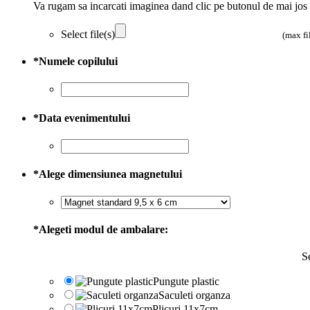
Va rugam sa incarcati imaginea dand clic pe butonul de mai jos
Select file(s)
(max fi
*
Numele copilului
*
Data evenimentului
*
Alege dimensiunea magnetului
*
Alegeti modul de ambalare:
Se
Pungute plastic
Saculeti organza
Plicuri 11x7cm