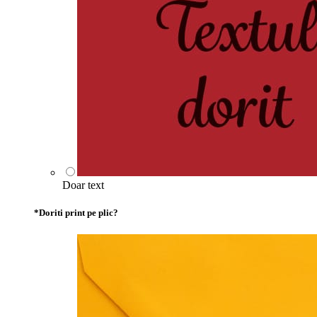
Doar text
*
Doriti print pe plic?