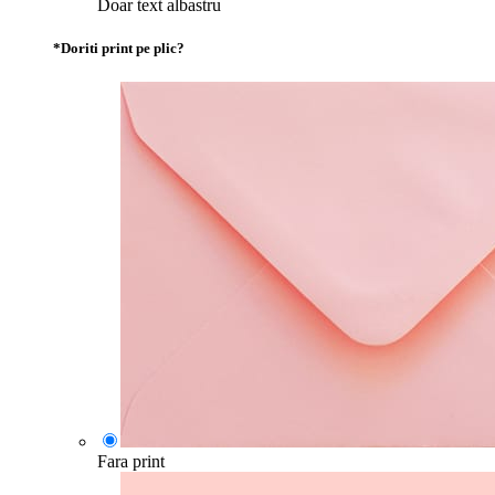
Doar text albastru
*
Doriti print pe plic?
Fara print