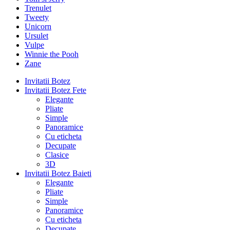
Trenulet
Tweety
Unicorn
Ursulet
Vulpe
Winnie the Pooh
Zane
Invitatii Botez
Invitatii Botez Fete
Elegante
Pliate
Simple
Panoramice
Cu eticheta
Decupate
Clasice
3D
Invitatii Botez Baieti
Elegante
Pliate
Simple
Panoramice
Cu eticheta
Decupate