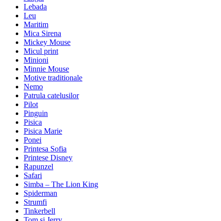
Lebada
Leu
Maritim
Mica Sirena
Mickey Mouse
Micul print
Minioni
Minnie Mouse
Motive traditionale
Nemo
Patrula catelusilor
Pilot
Pinguin
Pisica
Pisica Marie
Ponei
Printesa Sofia
Printese Disney
Rapunzel
Safari
Simba – The Lion King
Spiderman
Strumfi
Tinkerbell
Tom si Jerry