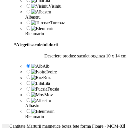
Lila
Visiniu
Albastru
Turcoaz
Bleumarin
*
Alegeti saculetul dorit
Descriere produs: saculet organza 10 x 14 cm
Alb
Ivoire
Roz
Lila
Fucsia
Mov
Albastru
Bleumarin
Cantitate Marturii magnetice botez fete forma Floare - MCM-03