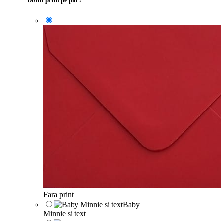
*
Doriti print pe plic?
Fara print
Baby
Minnie si text