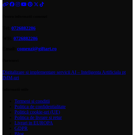
Pentru informatii comenzi
Tel:
0726882286
WH:
0726882286
Email:
comenzi@giftart.ro
Parteneri
Digitalizare si implementare servicii AI – Inteligenta Artificiala pt
IMM-uri
Informatii utile
Termeni si conditii
Politica de confidentialitate
Politică cookie-uri (UE)
Politica de livrare si retur
Livrari in EUROPA
GDPR
Blog