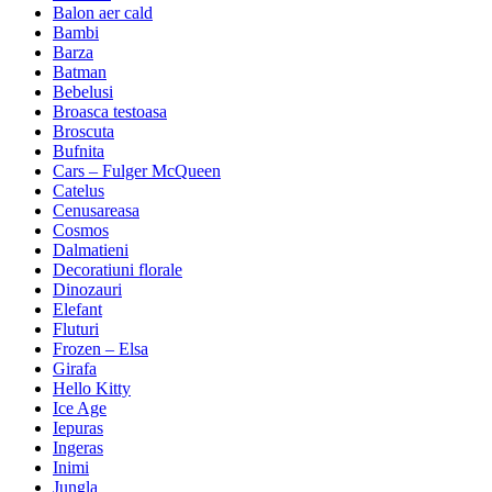
Balon aer cald
Bambi
Barza
Batman
Bebelusi
Broasca testoasa
Broscuta
Bufnita
Cars – Fulger McQueen
Catelus
Cenusareasa
Cosmos
Dalmatieni
Decoratiuni florale
Dinozauri
Elefant
Fluturi
Frozen – Elsa
Girafa
Hello Kitty
Ice Age
Iepuras
Ingeras
Inimi
Jungla