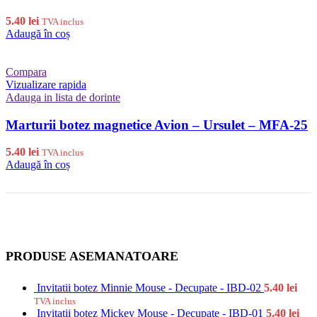
5.40
lei
TVA inclus
Adaugă în coș
Compara
Vizualizare rapida
Adauga in lista de dorinte
Marturii botez magnetice Avion – Ursulet – MFA-25
5.40
lei
TVA inclus
Adaugă în coș
PRODUSE ASEMANATOARE
Invitatii botez Minnie Mouse - Decupate - IBD-02
5.40
lei
TVA inclus
Invitatii botez Mickey Mouse - Decupate - IBD-01
5.40
lei