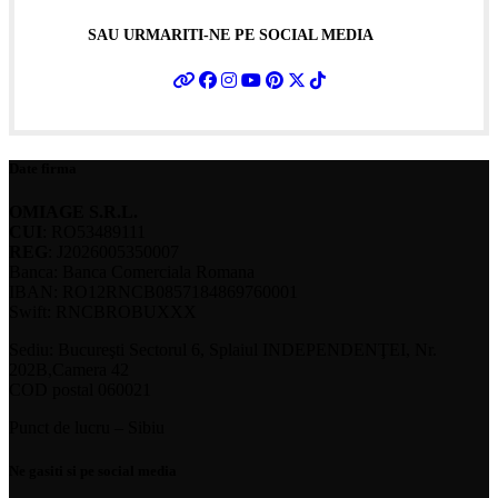
SAU URMARITI-NE PE SOCIAL MEDIA
Date firma
OMIAGE S.R.L.
CUI
: RO53489111
REG
: J2026005350007
Banca: Banca Comerciala Romana
IBAN: RO12RNCB0857184869760001
Swift: RNCBROBUXXX
Sediu: Bucureşti Sectorul 6, Splaiul INDEPENDENŢEI, Nr.
202B,Camera 42
COD postal 060021
Punct de lucru – Sibiu
Ne gasiti si pe social media