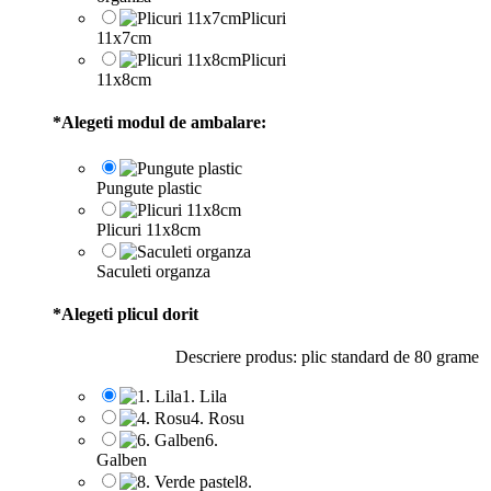
Plicuri
11x7cm
Plicuri
11x8cm
*
Alegeti modul de ambalare:
Pungute plastic
Plicuri 11x8cm
Saculeti organza
*
Alegeti plicul dorit
Descriere produs: plic standard de 80 grame
1. Lila
4. Rosu
6.
Galben
8.