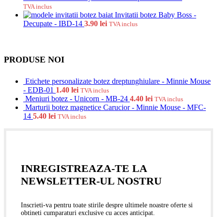
TVA inclus
Invitatii botez Baby Boss -
Decupate - IBD-14
3.90
lei
TVA inclus
PRODUSE NOI
Etichete personalizate botez dreptunghiulare - Minnie Mouse
- EDB-01
1.40
lei
TVA inclus
Meniuri botez - Unicorn - MB-24
4.40
lei
TVA inclus
Marturii botez magnetice Carucior - Minnie Mouse - MFC-
14
5.40
lei
TVA inclus
INREGISTREAZA-TE LA
NEWSLETTER-UL NOSTRU
Inscrieti-va pentru toate stirile despre ultimele noastre oferte si
obtineti cumparaturi exclusive cu acces anticipat.