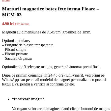
inclus
Marturii magnetice botez fete forma Floare –
MCM-03
4.90
lei
TVA inclus
Magnetii au dimensiunea de 7.5x7cm, grosimea de 1mm.
Optiuni ambalare:
– Pungute de plastic transparente
– Plicuri simple
– Plicuri printate
– Saculeti Organza
Optiunile pot fi selectate mai jos, generand automat pretul final.
Dupa ce primim comanda, in 24-48 ore (luni-vineri), veti primi pe
WhatsApp sau pe email modelul de magnet personalizat cu poza si
textul Dvs. pentru a verifica si confirma datele.
*
Incarcare imagine
Va rugam sa incarcati imaginea dand clic pe butonul de mai jos