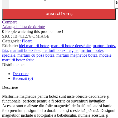
-
ADAUGĂ ÎN COȘ
Compara
Adauga in lista de dorinte
0
People watching this product now!
SKU:
IB-411276-OMIAGE
Categorie:
Floare
Etichete:
idei marturii botez
,
marturii botez deosebite
,
marturii botez
fata
,
marturii botez fete
,
marturii botez magnet
,
marturii botez
speciale
,
marturii cu poza botez
,
marturii magnetice botez
,
modele
marturii botez fetite
Distribuie pe:
Descriere
Recenzii (0)
Descriere
Marturiile magnetice pentru botez sunt niște obiecte decorative și
funcționale, perfecte pentru a fi oferite ca suveniruri invitaților.
Acestea sunt realizate din folie magnetică de înaltă calitate și hartie
foto premium, asigurând o durabilitate și o estetică plăcută. Designul
magnetilor include o fotografie a bebelușului, numele acestuia și