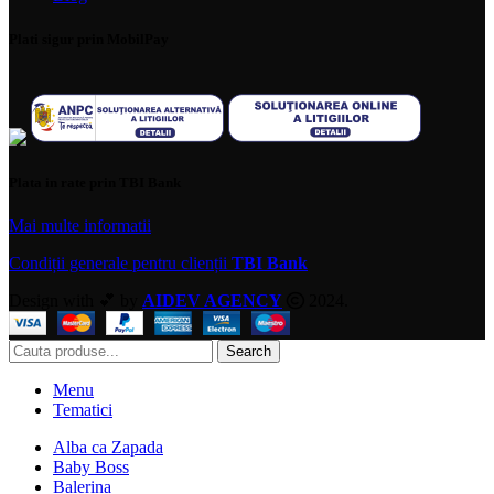
Plati sigur prin MobilPay
Plata in rate prin TBI Bank
Mai multe informatii
Condiții generale pentru clienții
TBI Bank
Design with 💕 by
AIDEV AGENCY
2024.
Search
Menu
Tematici
Alba ca Zapada
Baby Boss
Balerina