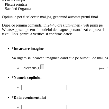
– Plicuri printate
– Saculeti Organza
Optiunile pot fi selectate mai jos, generand automat pretul final.
Dupa ce primim comanda, in 24-48 ore (luni-vineri), veti primi pe
WhatsApp sau pe email modelul de magnet personalizat cu poza si
textul Dvs. pentru a verifica si confirma datele.
*
Incarcare imagine
Va rugam sa incarcati imaginea dand clic pe butonul de mai jos
Select file(s)
(max fi
*
Numele copilului
*
Data evenimentului