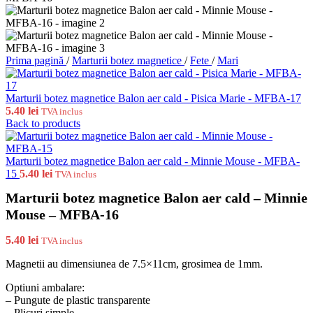
Prima pagină
/
Marturii botez magnetice
/
Fete
/
Mari
Marturii botez magnetice Balon aer cald - Pisica Marie - MFBA-17
5.40
lei
TVA inclus
Back to products
Marturii botez magnetice Balon aer cald - Minnie Mouse - MFBA-
15
5.40
lei
TVA inclus
Marturii botez magnetice Balon aer cald – Minnie
Mouse – MFBA-16
5.40
lei
TVA inclus
Magnetii au dimensiunea de 7.5×11cm, grosimea de 1mm.
Optiuni ambalare:
– Pungute de plastic transparente
– Plicuri simple