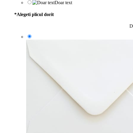
Doar text
*
Alegeti plicul dorit
D