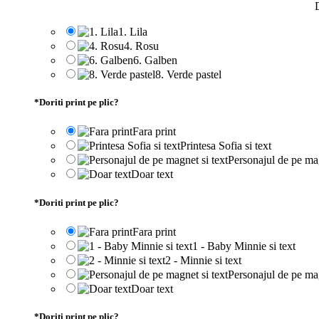
D
1. Lila
4. Rosu
6. Galben
8. Verde pastel
*
Doriti print pe plic?
Fara print
Printesa Sofia si text
Personajul de pe mag
Doar text
*
Doriti print pe plic?
Fara print
1 - Baby Minnie si text
2 - Minnie si text
Personajul de pe mag
Doar text
*
Doriti print pe plic?