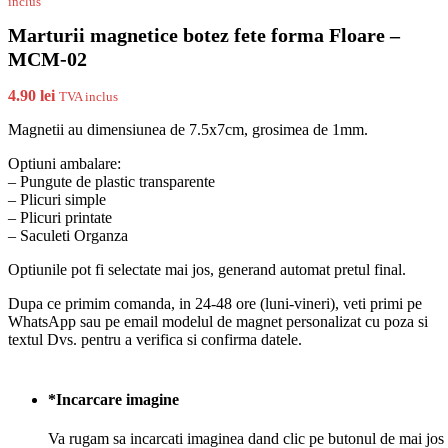
inclus
Marturii magnetice botez fete forma Floare –
MCM-02
4.90
lei
TVA inclus
Magnetii au dimensiunea de 7.5x7cm, grosimea de 1mm.
Optiuni ambalare:
– Pungute de plastic transparente
– Plicuri simple
– Plicuri printate
– Saculeti Organza
Optiunile pot fi selectate mai jos, generand automat pretul final.
Dupa ce primim comanda, in 24-48 ore (luni-vineri), veti primi pe
WhatsApp sau pe email modelul de magnet personalizat cu poza si
textul Dvs. pentru a verifica si confirma datele.
*
Incarcare imagine
Va rugam sa incarcati imaginea dand clic pe butonul de mai jos