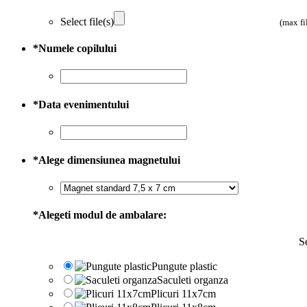
Select file(s)
(max fi
*
Numele copilului
*
Data evenimentului
*
Alege dimensiunea magnetului
*
Alegeti modul de ambalare:
Se
Pungute plastic
Saculeti organza
Plicuri 11x7cm