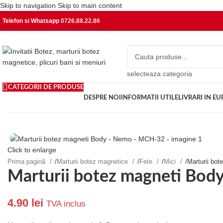
Skip to navigation
Skip to main content
Telefon si Whatsapp
0726.88.22.86
selecteaza categoria
CATEGORII DE PRODUSE
DESPRE NOI
INFORMATII UTILE
LIVRARI IN E
Click to enlarge
Prima pagină
/
Marturii botez magnetice
/
Fete
/
Mici
/
Marturii bo
Marturii botez magneti Bo
4.90
lei
TVA inclus