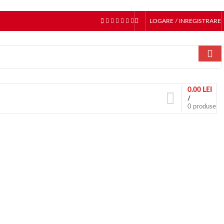
LOGARE / INREGISTRARE
0.00
LEI
/
0
produse