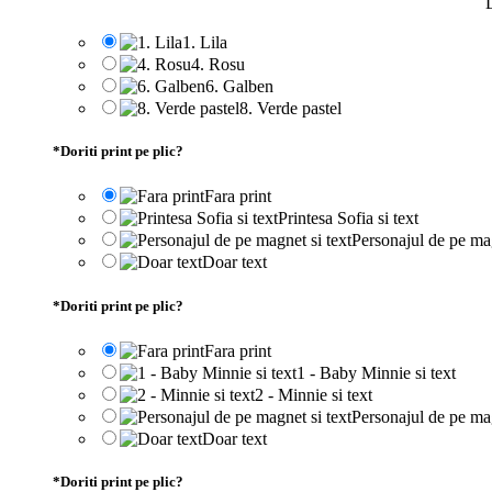
D
1. Lila
4. Rosu
6. Galben
8. Verde pastel
*
Doriti print pe plic?
Fara print
Printesa Sofia si text
Personajul de pe mag
Doar text
*
Doriti print pe plic?
Fara print
1 - Baby Minnie si text
2 - Minnie si text
Personajul de pe mag
Doar text
*
Doriti print pe plic?