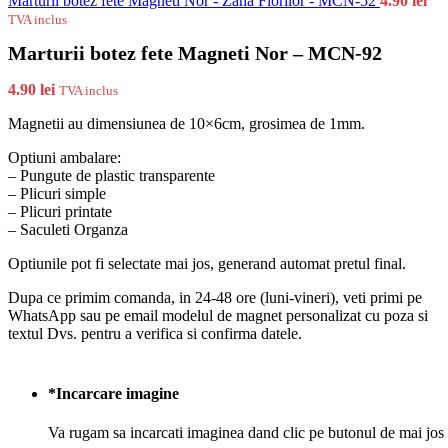
Marturii botez fete Magneti Nor - Zana Florilor - MCN-52
4.90
lei
TVA inclus
Marturii botez fete Magneti Nor – MCN-92
4.90
lei
TVA inclus
Magnetii au dimensiunea de 10×6cm, grosimea de 1mm.
Optiuni ambalare:
– Pungute de plastic transparente
– Plicuri simple
– Plicuri printate
– Saculeti Organza
Optiunile pot fi selectate mai jos, generand automat pretul final.
Dupa ce primim comanda, in 24-48 ore (luni-vineri), veti primi pe
WhatsApp sau pe email modelul de magnet personalizat cu poza si
textul Dvs. pentru a verifica si confirma datele.
*
Incarcare imagine
Va rugam sa incarcati imaginea dand clic pe butonul de mai jos