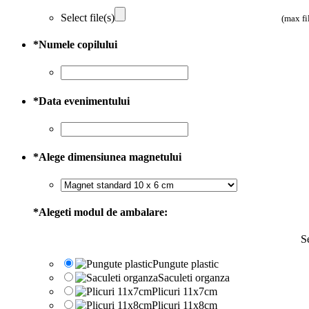
Select file(s)
(max fi
*
Numele copilului
*
Data evenimentului
*
Alege dimensiunea magnetului
*
Alegeti modul de ambalare:
Se
Pungute plastic
Saculeti organza
Plicuri 11x7cm
Plicuri 11x8cm