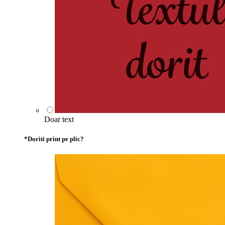
Doar text
*
Doriti print pe plic?