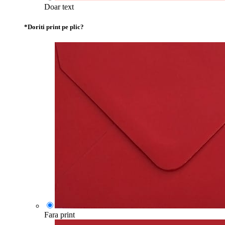
Doar text
*
Doriti print pe plic?
Fara print