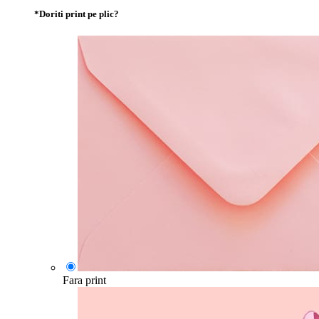
*
Doriti print pe plic?
Fara print