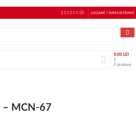
LOGARE / INREGISTRARE
0.00
LEI
/
0
produse
ng – MCN-67