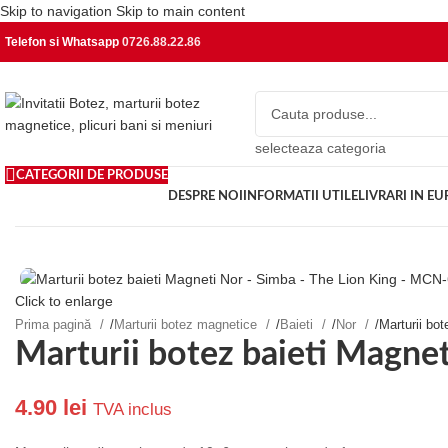
Skip to navigation
Skip to main content
Telefon si Whatsapp
0726.88.22.86
selecteaza categoria
CATEGORII DE PRODUSE
DESPRE NOI
INFORMATII UTILE
LIVRARI IN E
Click to enlarge
Prima pagină
/
Marturii botez magnetice
/
Baieti
/
Nor
/
Marturii bo
Marturii botez baieti Magne
4.90
lei
TVA inclus