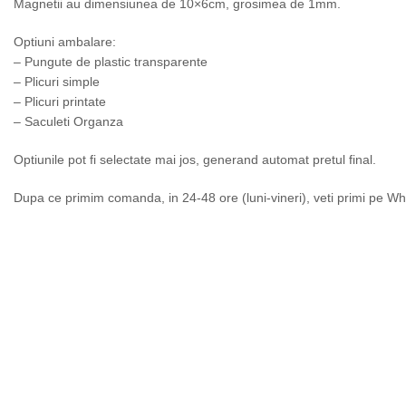
Magnetii au dimensiunea de 10×6cm, grosimea de 1mm.
Optiuni ambalare:
– Pungute de plastic transparente
– Plicuri simple
– Plicuri printate
– Saculeti Organza
Optiunile pot fi selectate mai jos, generand automat pretul final.
Dupa ce primim comanda, in 24-48 ore (luni-vineri), veti primi pe Wh