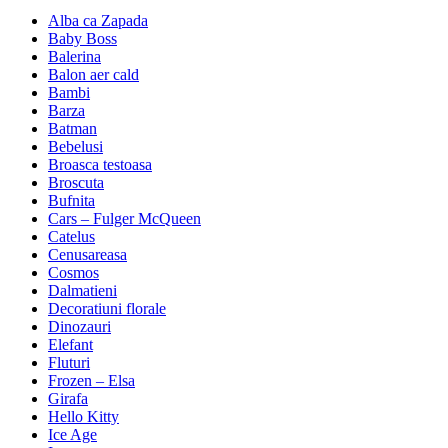
Alba ca Zapada
Baby Boss
Balerina
Balon aer cald
Bambi
Barza
Batman
Bebelusi
Broasca testoasa
Broscuta
Bufnita
Cars – Fulger McQueen
Catelus
Cenusareasa
Cosmos
Dalmatieni
Decoratiuni florale
Dinozauri
Elefant
Fluturi
Frozen – Elsa
Girafa
Hello Kitty
Ice Age