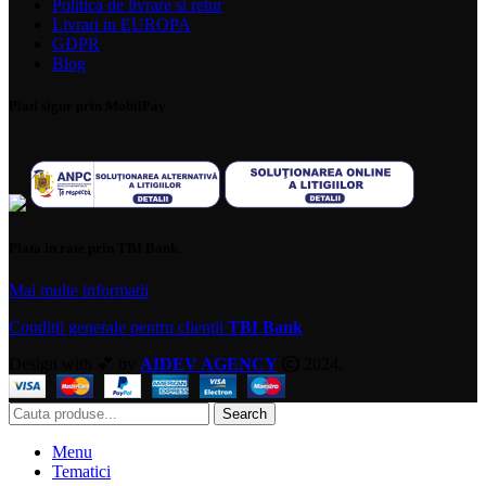
Politica de livrare si retur
Livrari in EUROPA
GDPR
Blog
Plati sigur prin MobilPay
Plata in rate prin TBI Bank
Mai multe informatii
Condiții generale pentru clienții
TBI Bank
Design with 💕 by
AIDEV AGENCY
2024.
Search
Menu
Tematici