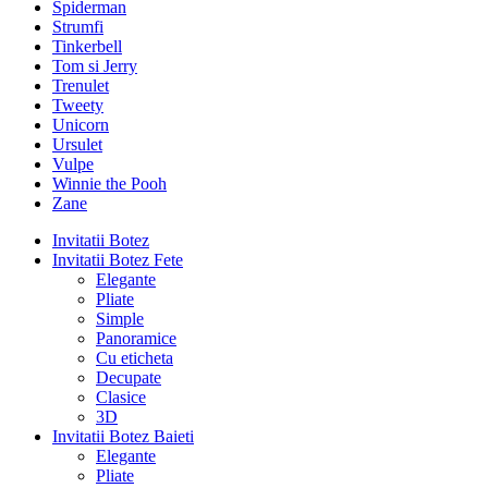
Spiderman
Strumfi
Tinkerbell
Tom si Jerry
Trenulet
Tweety
Unicorn
Ursulet
Vulpe
Winnie the Pooh
Zane
Invitatii Botez
Invitatii Botez Fete
Elegante
Pliate
Simple
Panoramice
Cu eticheta
Decupate
Clasice
3D
Invitatii Botez Baieti
Elegante
Pliate