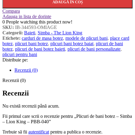
ADAUGĂ ÎN COȘ
Compara
Adauga in lista de dorinte
0
People watching this product now!
SKU:
IB-344593-OMIAGE
Categorii:
Baieti
,
Simba - The Lion King
Etichete:
carduri de masa botez
,
modele de plicuri bani
,
place card
botez
,
plicuri bani botez
,
plicuri bani botez baiat
,
plicuri de bani
botez
,
plicuri de bani botez baieti
,
plicuri de bani personalizate
,
plicuri pentru bani
Distribuie pe:
Recenzii (0)
Recenzii (0)
Recenzii
Nu există recenzii până acum.
Fii primul care scrii o recenzie pentru „Plicuri de bani botez – Simba
– Lion King – PBB-040”
Trebuie să fii
autentificat
pentru a publica o recenzie.