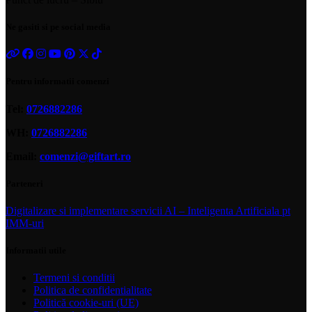
Ne gasiti si pe social media
Pentru informatii comenzi
Tel:
0726882286
WH:
0726882286
Email:
comenzi@giftart.ro
Parteneri
Digitalizare si implementare servicii AI – Inteligenta Artificiala pt
IMM-uri
Informatii utile
Termeni si conditii
Politica de confidentialitate
Politică cookie-uri (UE)