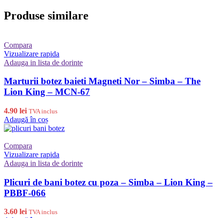
Produse similare
Compara
Vizualizare rapida
Adauga in lista de dorinte
Marturii botez baieti Magneti Nor – Simba – The
Lion King – MCN-67
4.90
lei
TVA inclus
Adaugă în coș
Compara
Vizualizare rapida
Adauga in lista de dorinte
Plicuri de bani botez cu poza – Simba – Lion King –
PBBF-066
3.60
lei
TVA inclus