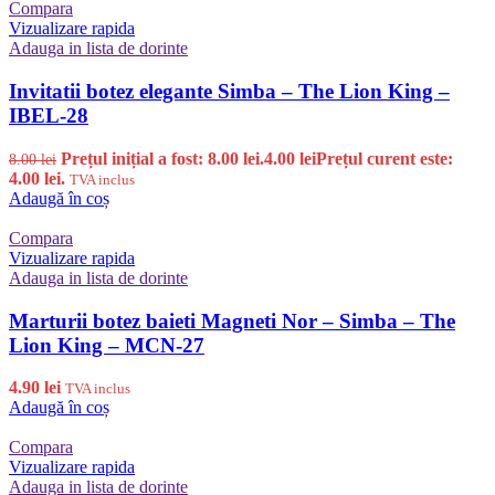
Compara
Vizualizare rapida
Adauga in lista de dorinte
Invitatii botez elegante Simba – The Lion King –
IBEL-28
Prețul inițial a fost: 8.00 lei.
4.00
lei
Prețul curent este:
8.00
lei
4.00 lei.
TVA inclus
Adaugă în coș
Compara
Vizualizare rapida
Adauga in lista de dorinte
Marturii botez baieti Magneti Nor – Simba – The
Lion King – MCN-27
4.90
lei
TVA inclus
Adaugă în coș
Compara
Vizualizare rapida
Adauga in lista de dorinte