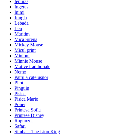
Iepuras
Ingeras
Inimi
Jungla
Lebada
Leu
Maritim
Mica Sirena
Mickey Mouse
Micul print
Minioni
Minnie Mouse
Motive traditionale
Nemo
Patrula catelusilor
Pilot
Pinguin
Pisica
Pisica Marie
Ponei
Printesa Sofia
Printese Disney
Rapunzel
Safari
Simba – The Lion King