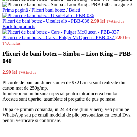
Prima pagină
/
Plicuri bani botez
/
Baieti
Plicuri de bani botez - Ursulet alb - PBB-036
2.90
lei
TVA inclus
Back to products
Plicuri de bani botez - Cars - Fulger McQueen - PBB-037
2.90
lei
TVA inclus
Plicuri de bani botez – Simba – Lion King – PBB-
040
2.90
lei
TVA inclus
Plicurile de bani au dimensiunea de 9x21cm si sunt realizate din
carton mat de 250g/mp.
In interior au un buzunar special pentru introducerea banilor.
Acestea sunt tiparite, asamblate si pregatite de pus pe masa.
Dupa ce primim comanda, in 24-48 ore (luni-vineri), veti primi pe
WhatsApp sau pe email modelul de plic personalizat cu textul Dvs.
pentru verificare si confirmare.