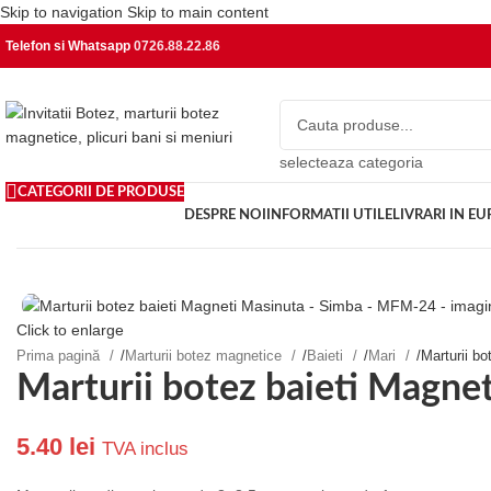
Skip to navigation
Skip to main content
Telefon si Whatsapp
0726.88.22.86
selecteaza categoria
CATEGORII DE PRODUSE
DESPRE NOI
INFORMATII UTILE
LIVRARI IN E
Click to enlarge
Prima pagină
/
Marturii botez magnetice
/
Baieti
/
Mari
/
Marturii b
Marturii botez baieti Magn
5.40
lei
TVA inclus