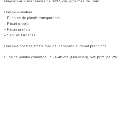
Magnetii au dimensiunea de 8×8.5 cm, grosimea de 1mm.
Optiuni ambalare:
– Pungute de plastic transparente
– Plicuri simple
– Plicuri printate
– Saculeti Organza
Optiunile pot fi selectate mai jos, generand automat pretul final.
Dupa ce primim comanda, in 24-48 ore (luni-vineri), veti primi pe Wh