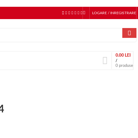
LOGARE / INREGISTRARE
0.00
LEI
/
0
produse
4